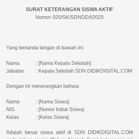
SURAT KETERANGAN SISWA AKTIF
Nomor: 020/SK/SDNDD/I/2025
Yang bertanda tangan di bawah ini:
Nama
: [Nama Kepala Sekolah]
Jabatan
: Kepala Sekolah SDN DIDIKDIGITAL.COM
Dengan ini menerangkan bahwa:
Nama
: [Nama Siswa]
NIS
: [Nomor Induk Siswa]
Kelas
: [Kelas Siswa]
Adalah benar siswa aktif di SDN DIDIKDIGITAL.COM