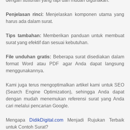
dengan susunan yang rapi dan mudah digunakan.
Penjelasan rinci:
Menjelaskan komponen utama yang
harus ada dalam surat.
Tips tambahan:
Memberikan panduan untuk membuat
surat yang efektif dan sesuai kebutuhan.
File unduhan gratis:
Beberapa surat disediakan dalam
format Word atau PDF agar Anda dapat langsung
menggunakannya.
Kami juga terus mengoptimalkan artikel kami untuk SEO
(Search Engine Optimization), sehingga Anda dapat
dengan mudah menemukan referensi surat yang Anda
cari melalui pencarian Google.
Mengapa
DidikDigital.com
Menjadi Rujukan Terbaik
untuk Contoh Surat?