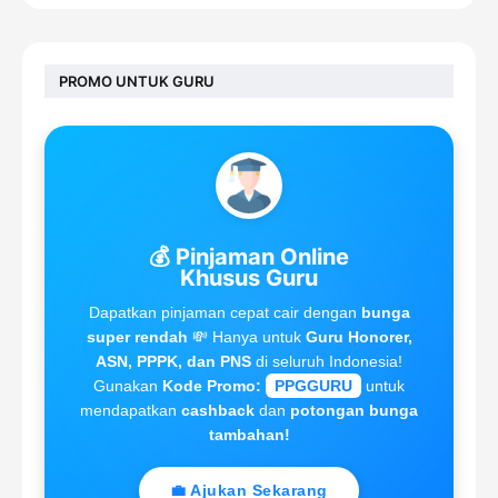
PROMO UNTUK GURU
💰 Pinjaman Online
Khusus Guru
Dapatkan pinjaman cepat cair dengan
bunga
super rendah
💸 Hanya untuk
Guru Honorer,
ASN, PPPK, dan PNS
di seluruh Indonesia!
Gunakan
Kode Promo:
PPGGURU
untuk
mendapatkan
cashback
dan
potongan bunga
tambahan!
💼 Ajukan Sekarang