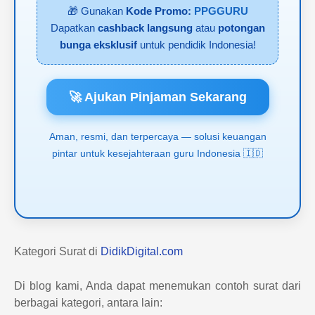
🎁 Gunakan
Kode Promo:
PPGGURU
Dapatkan
cashback langsung
atau
potongan
bunga eksklusif
untuk pendidik Indonesia!
🚀 Ajukan Pinjaman Sekarang
Aman, resmi, dan terpercaya — solusi keuangan
pintar untuk kesejahteraan guru Indonesia 🇮🇩
Kategori Surat di
DidikDigital.com
Di blog kami, Anda dapat menemukan contoh surat dari
berbagai kategori, antara lain: