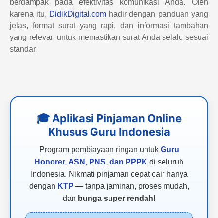
berdampak pada efektivitas komunikasi Anda. Oleh
karena itu,
DidikDigital.com
hadir dengan panduan yang
jelas, format surat yang rapi, dan informasi tambahan
yang relevan untuk memastikan surat Anda selalu sesuai
standar.
🎓 Aplikasi Pinjaman Online
Khusus Guru Indonesia
Program pembiayaan ringan untuk
Guru
Honorer, ASN, PNS, dan PPPK
di seluruh
Indonesia. Nikmati pinjaman cepat cair hanya
dengan
KTP
— tanpa jaminan, proses mudah,
dan
bunga super rendah!