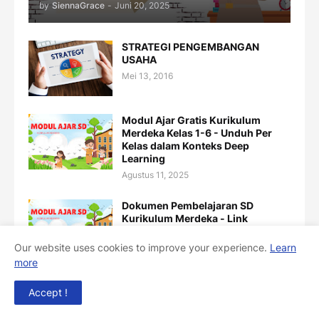
by
SiennaGrace
-
Juni 20, 2025
STRATEGI PENGEMBANGAN
USAHA
Mei 13, 2016
Modul Ajar Gratis Kurikulum
Merdeka Kelas 1-6 - Unduh Per
Kelas dalam Konteks Deep
Learning
Agustus 11, 2025
Dokumen Pembelajaran SD
Kurikulum Merdeka - Link
Unduhan Resmi Berbasis Higher
Order Thinking Skills
Our website uses cookies to improve your experience.
Learn
Juli 16, 2025
more
Modul Ajar Kurikulum Merdeka SD
Accept !
Lengkap (Kelas 1 sampai 6)