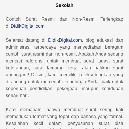
Sekolah
Contoh Surat Resmi dan Non-Resmi Terlengkap
di
DidikDigital.com
Selamat datang di
DidikDigital.com
, blog edukasi dan
administrasi terpercaya yang menyediakan beragam
contoh surat resmi dan non-resmi. Apakah Anda sedang
mencari referensi untuk membuat surat tugas, surat
keterangan, surat lamaran kerja, atau bahkan surat
undangan? Di sini, kami memiliki koleksi lengkap yang
dirancang untuk memenuhi kebutuhan Anda, baik untuk
keperluan pendidikan, pekerjaan, maupun kehidupan
sehari-hari.
Kami memahami bahwa membuat surat sering kali
memerlukan format yang tepat dan bahasa yang formal.
Kesalahan kecil dalam penyusunan surat bisa