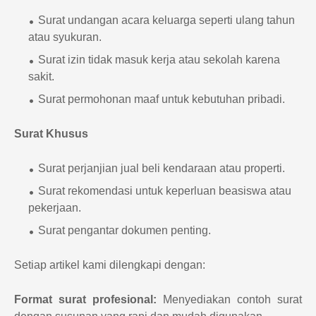
Surat undangan acara keluarga seperti ulang tahun
atau syukuran.
Surat izin tidak masuk kerja atau sekolah karena
sakit.
Surat permohonan maaf untuk kebutuhan pribadi.
Surat Khusus
Surat perjanjian jual beli kendaraan atau properti.
Surat rekomendasi untuk keperluan beasiswa atau
pekerjaan.
Surat pengantar dokumen penting.
Setiap artikel kami dilengkapi dengan:
Format surat profesional:
Menyediakan contoh surat