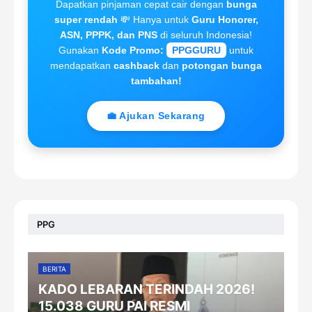
Dapatkan pinjaman cepat cair dengan
bunga
super rendah
💸 Hanya untuk
Guru Honorer,
ASN, PPPK, dan PNS
di seluruh Indonesia!
Gunakan
Kode Promo:
PPGGURU
untuk
mendapatkan
cashback
dan
potongan bunga
tambahan!
💼 Ajukan Sekarang
PPG
BERITA
KADO LEBARAN TERINDAH 2026!
15.038 GURU PAI RESMI