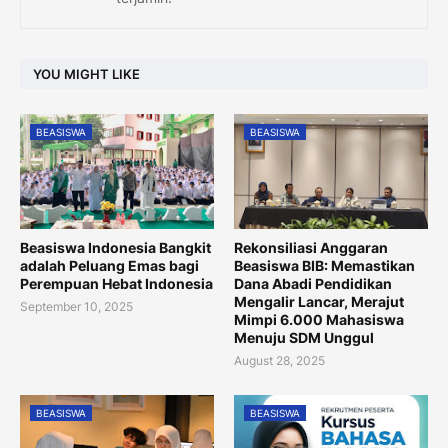
YOU MIGHT LIKE
BEASISWA
BEASISWA
Beasiswa Indonesia Bangkit
Rekonsiliasi Anggaran
adalah Peluang Emas bagi
Beasiswa BIB: Memastikan
Perempuan Hebat Indonesia
Dana Abadi Pendidikan
Mengalir Lancar, Merajut
September 10, 2025
Mimpi 6.000 Mahasiswa
Menuju SDM Unggul
August 28, 2025
BEASISWA
BEASISWA