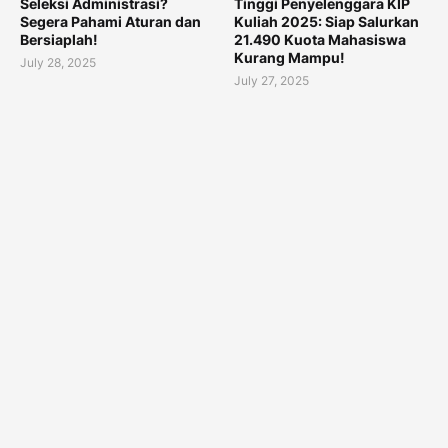
Seleksi Administrasi?
Tinggi Penyelenggara KIP
Segera Pahami Aturan dan
Kuliah 2025: Siap Salurkan
Bersiaplah!
21.490 Kuota Mahasiswa
Kurang Mampu!
July 28, 2025
July 27, 2025