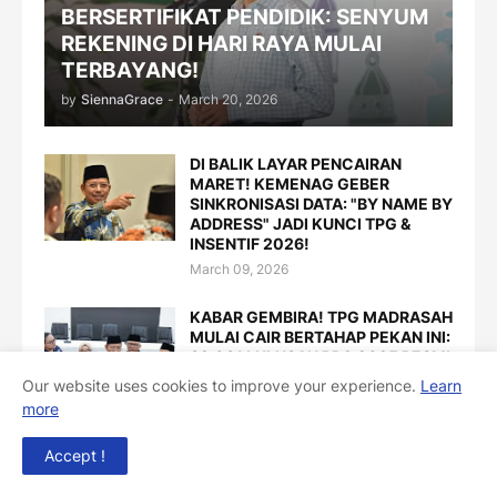
BERSERTIFIKAT PENDIDIK: SENYUM
REKENING DI HARI RAYA MULAI
TERBAYANG!
by
SiennaGrace
-
March 20, 2026
DI BALIK LAYAR PENCAIRAN
MARET! KEMENAG GEBER
SINKRONISASI DATA: "BY NAME BY
ADDRESS" JADI KUNCI TPG &
INSENTIF 2026!
March 09, 2026
KABAR GEMBIRA! TPG MADRASAH
MULAI CAIR BERTAHAP PEKAN INI:
32.081 LULUSAN PPG 2025 RESMI
MASUK DAFTAR PENERIMA
Our website uses cookies to improve your experience.
Learn
SKAKPT TAHAP AWAL!
more
March 09, 2026
Accept !
SABAR YA, BAPAK & IBU GURU!
TPG LULUSAN PPG 2025 MASIH