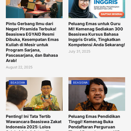
Pintu Gerbang Ilmu dari
Peluang Emas untuk Guru
Negeri Piramida Terbuka!
MI! Kemenag Sediakan 300
Beasiswa EGYAID Resmi
Beasiswa Kursus Bahasa
Dibuka, Kesempatan Emas
Inggris Gratis, Tingkatkan
Kuliah di Mesir untuk
Kompetensi Anda Sekarang!
Program Sarjana,
July 31, 2025
Pascasarjana, dan Bahasa
Arab!
August 22, 2025
BEASISWA
BEASISWA
Penting! Ini Tata Tertib
Peluang Emas Pendidikan
Wawancara Beasiswa Zakat
Tinggi! Kemenag Buka
Indonesia 2025: Lolos
Pendaftaran Perguruan