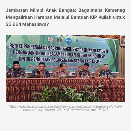
Jembatan Mimpi Anak Bangsa: Bagaimana Kemenag
Mengalirkan Harapan Melalui Bantuan KIP Kuliah untuk
25.964 Mahasiswa?
https://kemenag.go.id/nasional/siap-siap-kemenag-segera-salurkan-
bantuan-kip-kuliah-25-964-mahasiswa-ptk-9EQKk