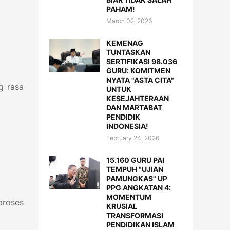
PAHAM!
March 02, 2026
KEMENAG
TUNTASKAN
SERTIFIKASI 98.036
GURU: KOMITMEN
NYATA "ASTA CITA"
g rasa
UNTUK
KESEJAHTERAAN
DAN MARTABAT
PENDIDIK
INDONESIA!
February 24, 2026
15.160 GURU PAI
TEMPUH "UJIAN
PAMUNGKAS" UP
PPG ANGKATAN 4:
MOMENTUM
proses
KRUSIAL
TRANSFORMASI
PENDIDIKAN ISLAM