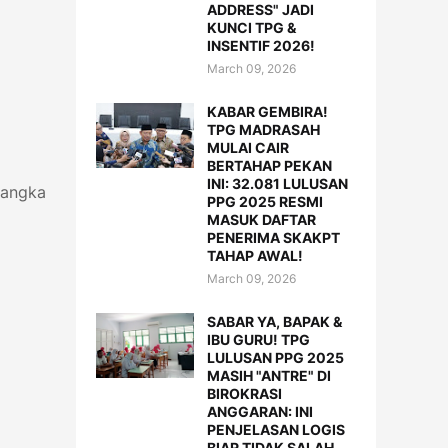
ADDRESS" JADI
KUNCI TPG &
INSENTIF 2026!
March 09, 2026
KABAR GEMBIRA!
TPG MADRASAH
MULAI CAIR
BERTAHAP PEKAN
INI: 32.081 LULUSAN
rangka
PPG 2025 RESMI
MASUK DAFTAR
PENERIMA SKAKPT
TAHAP AWAL!
March 09, 2026
SABAR YA, BAPAK &
IBU GURU! TPG
LULUSAN PPG 2025
MASIH "ANTRE" DI
BIROKRASI
ANGGARAN: INI
PENJELASAN LOGIS
BIAR TIDAK SALAH