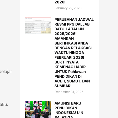
2026!
February 22, 2026
PERUBAHAN JADWAL
RESMI PPG DALJAB
BATCH 4 TAHUN
2025/2026!
AMANKAN
SERTIFIKASI ANDA
DENGAN RELAKSASI
WAKTU HINGGA
FEBRUARI 2026!
BUKTI NYATA
KEMENAG HADIR
elajar
UNTUK Pahlawan
PENDIDIKAN DI
ACEH, SUMUT, DAN
SUMBAR!
December 31, 2025
AMUNISI BARU
aku.
PENDIDIKAN
INDONESIA! UIN
SALATIGA