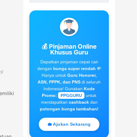
💰 Pinjaman Online
Khusus Guru
Dapatkan pinjaman cepat cair
dengan
bunga super rendah
💸
ml
Hanya untuk
Guru Honorer,
ASN, PPPK, dan PNS
di seluruh
Indonesia! Gunakan
Kode
miliki
Promo:
PPGGURU
untuk
mendapatkan
cashback
dan
potongan bunga tambahan!
💼 Ajukan Sekarang
atuan