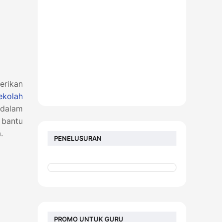
erikan
ekolah
 dalam
 bantu
a.
PENELUSURAN
PROMO UNTUK GURU