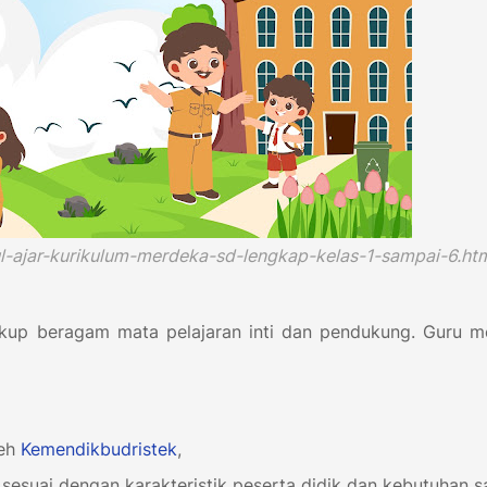
l-ajar-kurikulum-merdeka-sd-lengkap-kelas-1-sampai-6.ht
p beragam mata pelajaran inti dan pendukung. Guru me
leh
Kemendikbudristek
,
sesuai dengan karakteristik peserta didik dan kebutuhan s