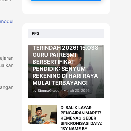
modul
BERITA
PPG
KADO LEBARAN
TERINDAH 2026! 15.038
GURU PAI RESMI
ajaran
BERSERTIFIKAT
uaikan
PENDIDIK: SENYUM
REKENING DI HARI RAYA
MULAI TERBAYANG!
bangan
by
SiennaGrace
-
March 20, 2026
DI BALIK LAYAR
PENCAIRAN MARET!
KEMENAG GEBER
SINKRONISASI DATA:
"BY NAME BY