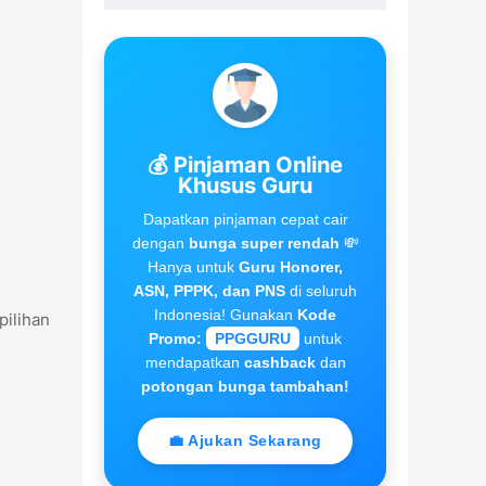
💰 Pinjaman Online
Khusus Guru
Dapatkan pinjaman cepat cair
dengan
bunga super rendah
💸
Hanya untuk
Guru Honorer,
ASN, PPPK, dan PNS
di seluruh
Indonesia! Gunakan
Kode
ilihan
Promo:
PPGGURU
untuk
mendapatkan
cashback
dan
potongan bunga tambahan!
💼 Ajukan Sekarang