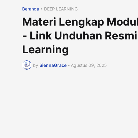
Beranda
DEEP LEARNING
Materi Lengkap Modul
- Link Unduhan Resm
Learning
by
SiennaGrace
-
Agustus 09, 2025