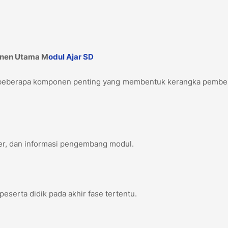
f
onen Utama M
odul Ajar
SD
i beberapa komponen penting yang membentuk kerangka pembel
ter, dan informasi pengembang modul.
eserta didik pada akhir fase tertentu.