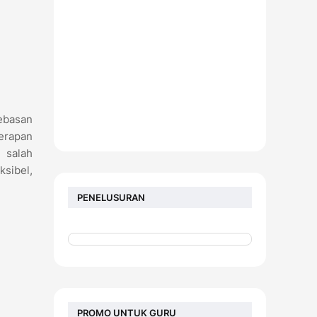
ebasan
erapan
 salah
ksibel,
PENELUSURAN
PROMO UNTUK GURU