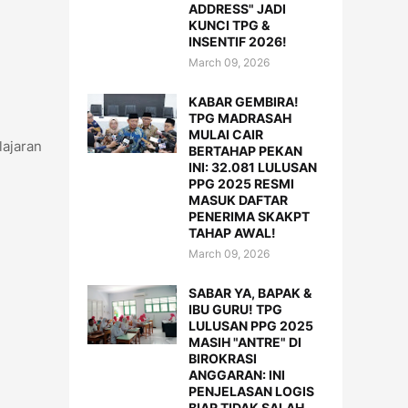
ADDRESS" JADI
KUNCI TPG &
INSENTIF 2026!
March 09, 2026
KABAR GEMBIRA!
TPG MADRASAH
MULAI CAIR
ajaran
BERTAHAP PEKAN
INI: 32.081 LULUSAN
PPG 2025 RESMI
MASUK DAFTAR
PENERIMA SKAKPT
TAHAP AWAL!
March 09, 2026
SABAR YA, BAPAK &
IBU GURU! TPG
LULUSAN PPG 2025
MASIH "ANTRE" DI
BIROKRASI
ANGGARAN: INI
PENJELASAN LOGIS
BIAR TIDAK SALAH