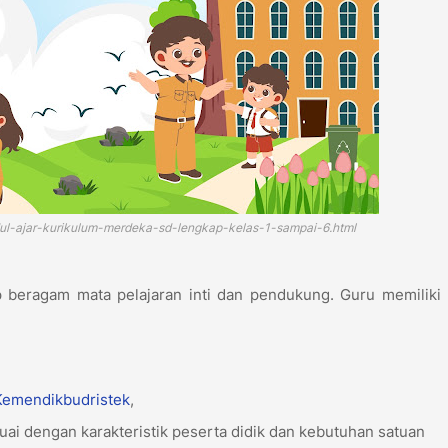
dul-ajar-kurikulum-merdeka-sd-lengkap-kelas-1-sampai-6.html
eragam mata pelajaran inti dan pendukung. Guru memiliki p
Kemendikbudristek
,
uai dengan karakteristik peserta didik dan kebutuhan satuan