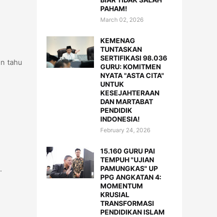
PAHAM!
March 02, 2026
KEMENAG
TUNTASKAN
SERTIFIKASI 98.036
in tahu
GURU: KOMITMEN
NYATA "ASTA CITA"
UNTUK
KESEJAHTERAAN
DAN MARTABAT
PENDIDIK
INDONESIA!
February 24, 2026
15.160 GURU PAI
TEMPUH "UJIAN
PAMUNGKAS" UP
n.
PPG ANGKATAN 4:
MOMENTUM
KRUSIAL
TRANSFORMASI
PENDIDIKAN ISLAM