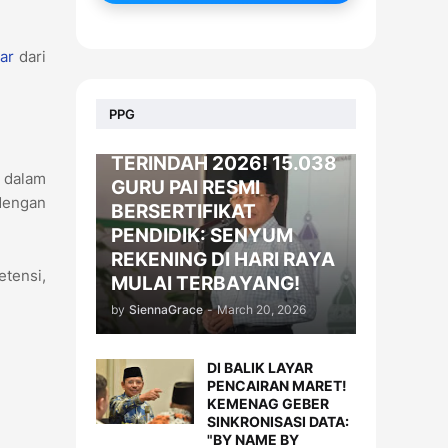
ar
dari
BERITA
PPG
KADO LEBARAN
TERINDAH 2026! 15.038
 dalam
GURU PAI RESMI
dengan
BERSERTIFIKAT
PENDIDIK: SENYUM
REKENING DI HARI RAYA
etensi,
MULAI TERBAYANG!
by
SiennaGrace
-
March 20, 2026
DI BALIK LAYAR
PENCAIRAN MARET!
KEMENAG GEBER
SINKRONISASI DATA:
"BY NAME BY