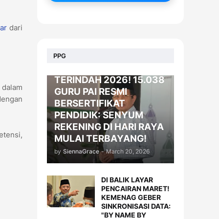
ar
dari
BERITA
PPG
KADO LEBARAN
TERINDAH 2026! 15.038
 dalam
GURU PAI RESMI
dengan
BERSERTIFIKAT
PENDIDIK: SENYUM
REKENING DI HARI RAYA
etensi,
MULAI TERBAYANG!
by
SiennaGrace
-
March 20, 2026
DI BALIK LAYAR
PENCAIRAN MARET!
KEMENAG GEBER
SINKRONISASI DATA:
"BY NAME BY