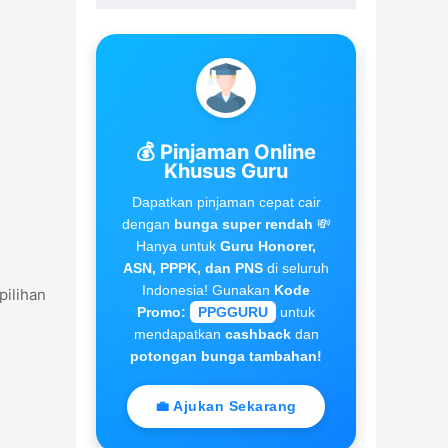
💰 Pinjaman Online
Khusus Guru
Dapatkan pinjaman cepat cair
dengan
bunga super rendah
💸
Hanya untuk
Guru Honorer,
ASN, PPPK, dan PNS
di seluruh
Indonesia! Gunakan
Kode
ilihan
Promo:
PPGGURU
untuk
mendapatkan
cashback
dan
potongan bunga tambahan!
💼 Ajukan Sekarang