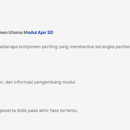
f
onen Utama M
odul Ajar
SD
i beberapa komponen penting yang membentuk kerangka pembel
ter, dan informasi pengembang modul.
eserta didik pada akhir fase tertentu.