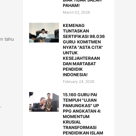
PAHAM!
March 02, 2026
KEMENAG
TUNTASKAN
SERTIFIKASI 98.036
in tahu
GURU: KOMITMEN
NYATA "ASTA CITA"
UNTUK
KESEJAHTERAAN
DAN MARTABAT
PENDIDIK
INDONESIA!
February 24, 2026
15.160 GURU PAI
TEMPUH "UJIAN
PAMUNGKAS" UP
n.
PPG ANGKATAN 4:
MOMENTUM
KRUSIAL
TRANSFORMASI
PENDIDIKAN ISLAM