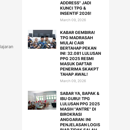
ADDRESS" JADI
KUNCI TPG &
INSENTIF 2026!
March 09, 2026
KABAR GEMBIRA!
TPG MADRASAH
MULAI CAIR
ajaran
BERTAHAP PEKAN
INI: 32.081 LULUSAN
PPG 2025 RESMI
MASUK DAFTAR
PENERIMA SKAKPT
TAHAP AWAL!
March 09, 2026
SABAR YA, BAPAK &
IBU GURU! TPG
LULUSAN PPG 2025
MASIH "ANTRE" DI
BIROKRASI
ANGGARAN: INI
PENJELASAN LOGIS
BIAR TIDAK SALAH