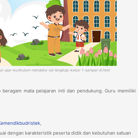
dul-ajar-kurikulum-merdeka-sd-lengkap-kelas-1-sampai-6.html
eragam mata pelajaran inti dan pendukung. Guru memiliki p
Kemendikbudristek
,
uai dengan karakteristik peserta didik dan kebutuhan satuan