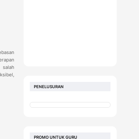
ebasan
erapan
 salah
ksibel,
PENELUSURAN
PROMO UNTUK GURU