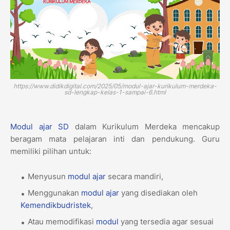
https://www.didikdigital.com/2025/05/modul-ajar-kurikulum-merdeka-
sd-lengkap-kelas-1-sampai-6.html
Modul ajar
SD
dalam Kurikulum Merdeka mencakup
beragam mata pelajaran inti dan pendukung. Guru
memiliki pilihan untuk:
Menyusun
modul ajar
secara mandiri,
Menggunakan
modul ajar
yang disediakan oleh
Kemendikbudristek
,
Atau memodifikasi
modul
yang tersedia agar sesuai