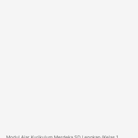
Modul Ajar Kurikulum Merdeka SD Lengkap (Kelas 1