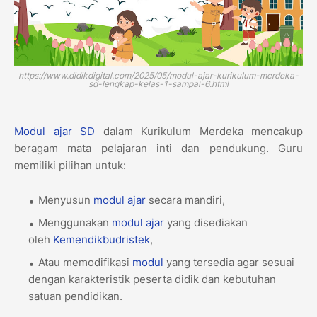
https://www.didikdigital.com/2025/05/modul-ajar-kurikulum-merdeka-
sd-lengkap-kelas-1-sampai-6.html
Modul ajar
SD
dalam Kurikulum Merdeka mencakup
beragam mata pelajaran inti dan pendukung. Guru
memiliki pilihan untuk:
Menyusun
modul ajar
secara mandiri,
Menggunakan
modul ajar
yang disediakan
oleh
Kemendikbudristek
,
Atau memodifikasi
modul
yang tersedia agar sesuai
dengan karakteristik peserta didik dan kebutuhan
satuan pendidikan.