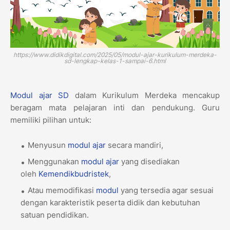
https://www.didikdigital.com/2025/05/modul-ajar-kurikulum-merdeka-
sd-lengkap-kelas-1-sampai-6.html
Modul ajar
SD
dalam Kurikulum Merdeka mencakup
beragam mata pelajaran inti dan pendukung. Guru
memiliki pilihan untuk:
Menyusun
modul ajar
secara mandiri,
Menggunakan
modul ajar
yang disediakan
oleh
Kemendikbudristek
,
Atau memodifikasi
modul
yang tersedia agar sesuai
dengan karakteristik peserta didik dan kebutuhan
satuan pendidikan.