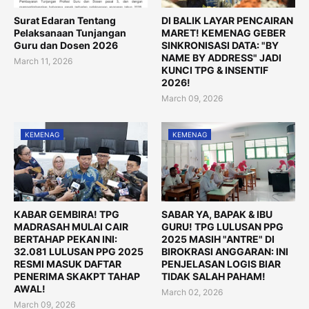
Surat Edaran Tentang
DI BALIK LAYAR PENCAIRAN
Pelaksanaan Tunjangan
MARET! KEMENAG GEBER
Guru dan Dosen 2026
SINKRONISASI DATA: "BY
NAME BY ADDRESS" JADI
March 11, 2026
KUNCI TPG & INSENTIF
2026!
March 09, 2026
KEMENAG
KEMENAG
KABAR GEMBIRA! TPG
SABAR YA, BAPAK & IBU
MADRASAH MULAI CAIR
GURU! TPG LULUSAN PPG
BERTAHAP PEKAN INI:
2025 MASIH "ANTRE" DI
32.081 LULUSAN PPG 2025
BIROKRASI ANGGARAN: INI
RESMI MASUK DAFTAR
PENJELASAN LOGIS BIAR
PENERIMA SKAKPT TAHAP
TIDAK SALAH PAHAM!
AWAL!
March 02, 2026
March 09, 2026