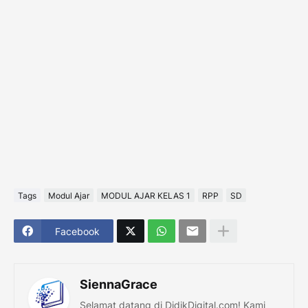
Tags
Modul Ajar
MODUL AJAR KELAS 1
RPP
SD
Facebook
SiennaGrace
Selamat datang di DidikDigital.com! Kami