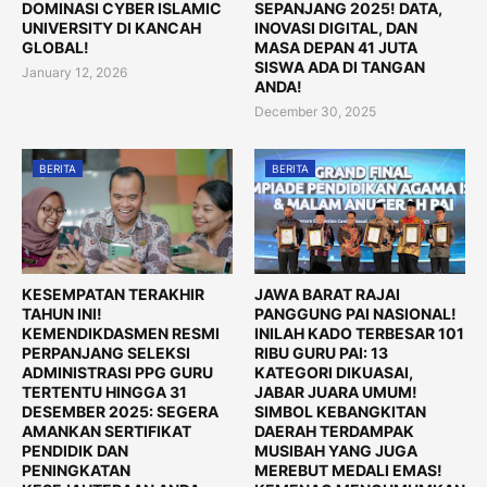
DOMINASI CYBER ISLAMIC
SEPANJANG 2025! DATA,
UNIVERSITY DI KANCAH
INOVASI DIGITAL, DAN
GLOBAL!
MASA DEPAN 41 JUTA
SISWA ADA DI TANGAN
January 12, 2026
ANDA!
December 30, 2025
BERITA
BERITA
KESEMPATAN TERAKHIR
JAWA BARAT RAJAI
TAHUN INI!
PANGGUNG PAI NASIONAL!
KEMENDIKDASMEN RESMI
INILAH KADO TERBESAR 101
PERPANJANG SELEKSI
RIBU GURU PAI: 13
ADMINISTRASI PPG GURU
KATEGORI DIKUASAI,
TERTENTU HINGGA 31
JABAR JUARA UMUM!
DESEMBER 2025: SEGERA
SIMBOL KEBANGKITAN
AMANKAN SERTIFIKAT
DAERAH TERDAMPAK
PENDIDIK DAN
MUSIBAH YANG JUGA
PENINGKATAN
MEREBUT MEDALI EMAS!