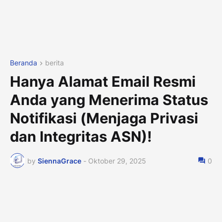
Beranda
berita
Hanya Alamat Email Resmi
Anda yang Menerima Status
Notifikasi (Menjaga Privasi
dan Integritas ASN)!
by
SiennaGrace
-
Oktober 29, 2025
0