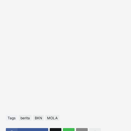
Tags
berita
BKN
MOLA