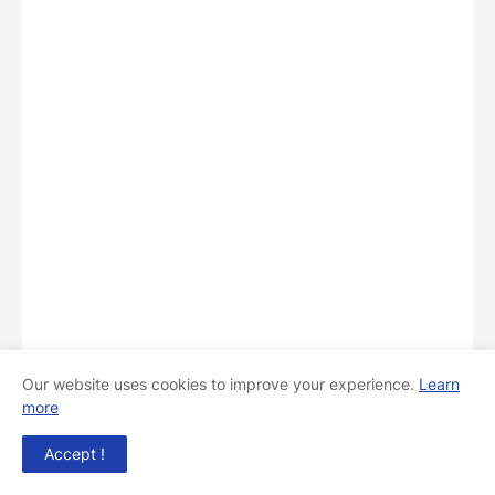
Our website uses cookies to improve your experience.
Learn
more
Accept !