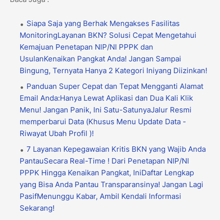
Siapa Saja yang Berhak Mengakses Fasilitas
MonitoringLayanan BKN? Solusi Cepat Mengetahui
Kemajuan Penetapan NIP/NI PPPK dan
UsulanKenaikan Pangkat Anda! Jangan Sampai
Bingung, Ternyata Hanya 2 Kategori Iniyang Diizinkan!
Panduan Super Cepat dan Tepat Mengganti Alamat
Email Anda:Hanya Lewat Aplikasi dan Dua Kali Klik
Menu! Jangan Panik, Ini Satu-SatunyaJalur Resmi
memperbarui Data (Khusus Menu Update Data -
Riwayat Ubah Profil )!
7 Layanan Kepegawaian Kritis BKN yang Wajib Anda
PantauSecara Real-Time ! Dari Penetapan NIP/NI
PPPK Hingga Kenaikan Pangkat, IniDaftar Lengkap
yang Bisa Anda Pantau Transparansinya! Jangan Lagi
PasifMenunggu Kabar, Ambil Kendali Informasi
Sekarang!