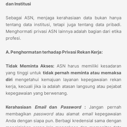
dan Institusi
Sebagai ASN, menjaga kerahasiaan data bukan hanya
tentang data institusi, tetapi juga tentang data pribadi.
Menghormati privasi ASN lainnya adalah bagian dari etika
profesi.
A. Penghormatan terhadap Privasi Rekan Kerja:
Tidak Meminta Akses:
ASN harus memiliki kesadaran
yang tinggi untuk
tidak pernah meminta atau memaksa
diri
mengetahui kemajuan layanan kepegawaian rekan
kerja, kecuali jika ia adalah atasan langsung atau pejabat
kepegawaian yang berwenang.
Kerahasiaan
Email
dan
Password
:
Jangan pernah
membagikan
password
atau alamat
email
kepegawaian
Anda dengan siapa pun. Berbagi kredensial sama dengan