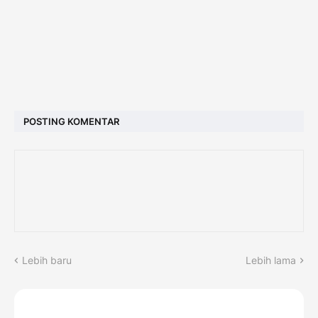
POSTING KOMENTAR
Lebih baru
Lebih lama