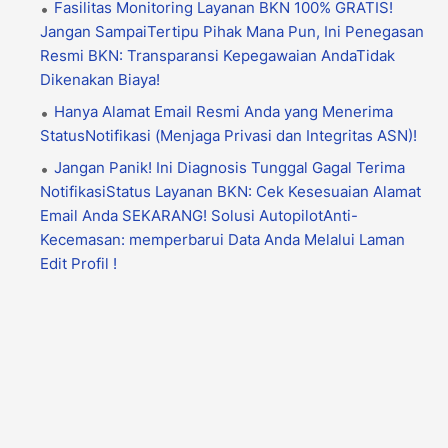
Fasilitas Monitoring Layanan BKN 100% GRATIS!
Jangan SampaiTertipu Pihak Mana Pun, Ini Penegasan
Resmi BKN: Transparansi Kepegawaian AndaTidak
Dikenakan Biaya!
Hanya Alamat Email Resmi Anda yang Menerima
StatusNotifikasi (Menjaga Privasi dan Integritas ASN)!
Jangan Panik! Ini Diagnosis Tunggal Gagal Terima
NotifikasiStatus Layanan BKN: Cek Kesesuaian Alamat
Email Anda SEKARANG! Solusi AutopilotAnti-
Kecemasan: memperbarui Data Anda Melalui Laman
Edit Profil !