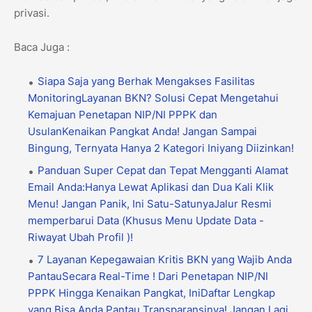
privasi.
Baca Juga :
Siapa Saja yang Berhak Mengakses Fasilitas
MonitoringLayanan BKN? Solusi Cepat Mengetahui
Kemajuan Penetapan NIP/NI PPPK dan
UsulanKenaikan Pangkat Anda! Jangan Sampai
Bingung, Ternyata Hanya 2 Kategori Iniyang Diizinkan!
Panduan Super Cepat dan Tepat Mengganti Alamat
Email Anda:Hanya Lewat Aplikasi dan Dua Kali Klik
Menu! Jangan Panik, Ini Satu-SatunyaJalur Resmi
memperbarui Data (Khusus Menu Update Data -
Riwayat Ubah Profil )!
7 Layanan Kepegawaian Kritis BKN yang Wajib Anda
PantauSecara Real-Time ! Dari Penetapan NIP/NI
PPPK Hingga Kenaikan Pangkat, IniDaftar Lengkap
yang Bisa Anda Pantau Transparansinya! Jangan Lagi