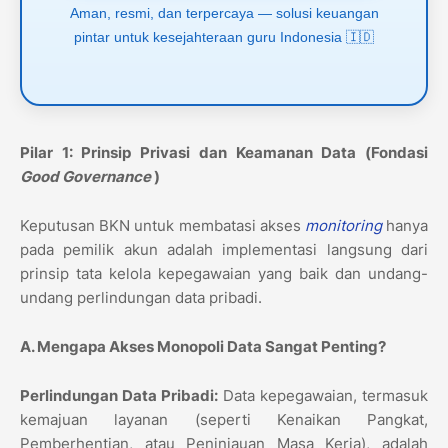
Aman, resmi, dan terpercaya — solusi keuangan
pintar untuk kesejahteraan guru Indonesia 🇮🇩
Pilar 1: Prinsip Privasi dan Keamanan Data (Fondasi
Good Governance
)
Keputusan BKN untuk membatasi akses
monitoring
hanya
pada pemilik akun adalah implementasi langsung dari
prinsip tata kelola kepegawaian yang baik dan undang-
undang perlindungan data pribadi.
A. Mengapa Akses Monopoli Data Sangat Penting?
Perlindungan Data Pribadi:
Data kepegawaian, termasuk
kemajuan layanan (seperti Kenaikan Pangkat,
Pemberhentian, atau Peninjauan Masa Kerja), adalah