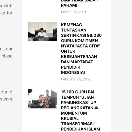
PAHAM!
aktif,
March 02, 2026
 sering
KEMENAG
TUNTASKAN
SERTIFIKASI 98.036
GURU: KOMITMEN
NYATA "ASTA CITA"
ng, dan
UNTUK
 biasa.
KESEJAHTERAAN
DAN MARTABAT
PENDIDIK
INDONESIA!
February 24, 2026
ota di
15.160 GURU PAI
TEMPUH "UJIAN
is yang
PAMUNGKAS" UP
PPG ANGKATAN 4:
MOMENTUM
KRUSIAL
TRANSFORMASI
PENDIDIKAN ISLAM