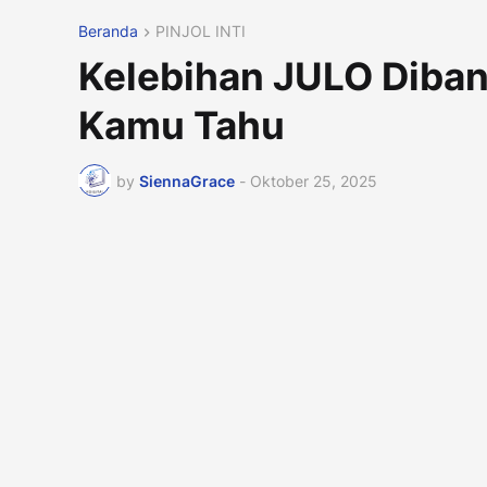
Beranda
PINJOL INTI
Kelebihan JULO Diband
Kamu Tahu
by
SiennaGrace
-
Oktober 25, 2025