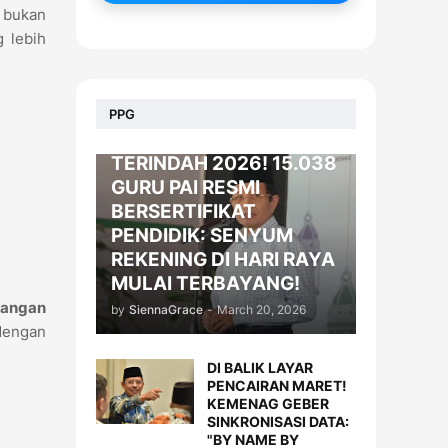
 bukan
g lebih
BERITA
PPG
KADO LEBARAN
TERINDAH 2026! 15.038
GURU PAI RESMI
BERSERTIFIKAT
PENDIDIK: SENYUM
REKENING DI HARI RAYA
MULAI TERBAYANG!
euangan
by
SiennaGrace
-
March 20, 2026
dengan
DI BALIK LAYAR
PENCAIRAN MARET!
KEMENAG GEBER
SINKRONISASI DATA:
"BY NAME BY