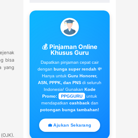
💰 Pinjaman Online
Khusus Guru
sejenak
g bisa
Dapatkan pinjaman cepat cair
a yang
dengan
bunga super rendah
💸
Hanya untuk
Guru Honorer,
ASN, PPPK, dan PNS
di seluruh
Indonesia! Gunakan
Kode
Promo:
PPGGURU
untuk
mendapatkan
cashback
dan
potongan bunga tambahan!
💼 Ajukan Sekarang
 (OJK).