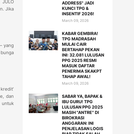
. JULO
ADDRESS" JADI
KUNCI TPG &
n. Jika
INSENTIF 2026!
March 09, 2026
KABAR GEMBIRA!
TPG MADRASAH
MULAI CAIR
 yang
BERTAHAP PEKAN
g bunga
INI: 32.081 LULUSAN
PPG 2025 RESMI
MASUK DAFTAR
PENERIMA SKAKPT
TAHAP AWAL!
March 09, 2026
kredit’
ne, dan
SABAR YA, BAPAK &
IBU GURU! TPG
 untuk
LULUSAN PPG 2025
MASIH "ANTRE" DI
BIROKRASI
ANGGARAN: INI
PENJELASAN LOGIS
BIAR TIDAK SALAH