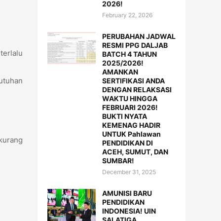
2026!
February 22, 2026
PERUBAHAN JADWAL
RESMI PPG DALJAB
erlalu
BATCH 4 TAHUN
2025/2026!
AMANKAN
butuhan
SERTIFIKASI ANDA
DENGAN RELAKSASI
WAKTU HINGGA
FEBRUARI 2026!
BUKTI NYATA
KEMENAG HADIR
UNTUK Pahlawan
 kurang
PENDIDIKAN DI
ACEH, SUMUT, DAN
SUMBAR!
December 31, 2025
AMUNISI BARU
PENDIDIKAN
INDONESIA! UIN
SALATIGA