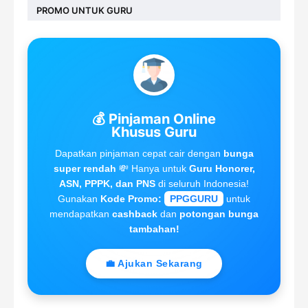
PROMO UNTUK GURU
💰 Pinjaman Online
Khusus Guru
Dapatkan pinjaman cepat cair dengan
bunga
super rendah
💸 Hanya untuk
Guru Honorer,
ASN, PPPK, dan PNS
di seluruh Indonesia!
Gunakan
Kode Promo:
PPGGURU
untuk
mendapatkan
cashback
dan
potongan bunga
tambahan!
💼 Ajukan Sekarang