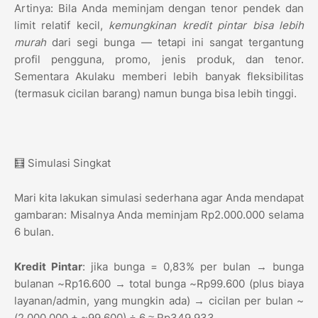
Artinya: Bila Anda meminjam dengan tenor pendek dan
limit relatif kecil,
kemungkinan kredit pintar bisa lebih
murah
dari segi bunga — tetapi ini sangat tergantung
profil pengguna, promo, jenis produk, dan tenor.
Sementara Akulaku memberi lebih banyak fleksibilitas
(termasuk cicilan barang) namun bunga bisa lebih tinggi.
🧮 Simulasi Singkat
Mari kita lakukan simulasi sederhana agar Anda mendapat
gambaran: Misalnya Anda meminjam Rp2.000.000 selama
6 bulan.
Kredit Pintar
: jika bunga = 0,83% per bulan → bunga
bulanan ~Rp16.600 → total bunga ~Rp99.600 (plus biaya
layanan/admin, yang mungkin ada) → cicilan per bulan ~
(2.000.000 + ~99.600) ÷ 6 ≈ Rp349.933.