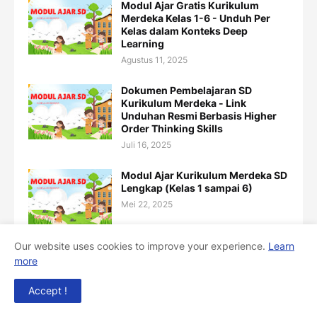
Modul Ajar Gratis Kurikulum
Merdeka Kelas 1-6 - Unduh Per
Kelas dalam Konteks Deep
Learning
Agustus 11, 2025
Dokumen Pembelajaran SD
Kurikulum Merdeka - Link
Unduhan Resmi Berbasis Higher
Order Thinking Skills
Juli 16, 2025
Modul Ajar Kurikulum Merdeka SD
Lengkap (Kelas 1 sampai 6)
Mei 22, 2025
Our website uses cookies to improve your experience.
Learn
Unduh Modul Ajar Kurikulum
more
Merdeka Tingkat PAUD/TK, SD,
SMP, SMA, SMK dan SLB
Accept !
Mei 22, 2025