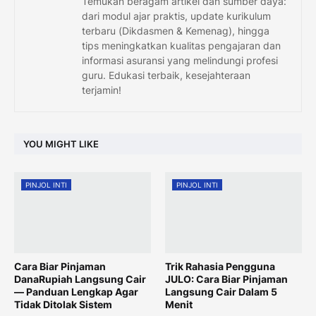
Temukan beragam artikel dan sumber daya:
dari modul ajar praktis, update kurikulum
terbaru (Dikdasmen & Kemenag), hingga
tips meningkatkan kualitas pengajaran dan
informasi asuransi yang melindungi profesi
guru. Edukasi terbaik, kesejahteraan
terjamin!
YOU MIGHT LIKE
PINJOL INTI
PINJOL INTI
Cara Biar Pinjaman
Trik Rahasia Pengguna
DanaRupiah Langsung Cair
JULO: Cara Biar Pinjaman
— Panduan Lengkap Agar
Langsung Cair Dalam 5
Tidak Ditolak Sistem
Menit