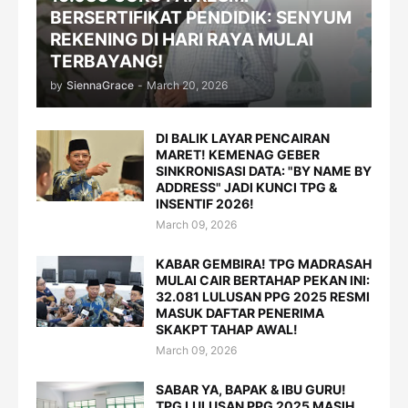
BERSERTIFIKAT PENDIDIK: SENYUM
REKENING DI HARI RAYA MULAI
TERBAYANG!
by
SiennaGrace
-
March 20, 2026
DI BALIK LAYAR PENCAIRAN
MARET! KEMENAG GEBER
SINKRONISASI DATA: "BY NAME BY
ADDRESS" JADI KUNCI TPG &
INSENTIF 2026!
March 09, 2026
KABAR GEMBIRA! TPG MADRASAH
MULAI CAIR BERTAHAP PEKAN INI:
32.081 LULUSAN PPG 2025 RESMI
MASUK DAFTAR PENERIMA
SKAKPT TAHAP AWAL!
March 09, 2026
SABAR YA, BAPAK & IBU GURU!
TPG LULUSAN PPG 2025 MASIH