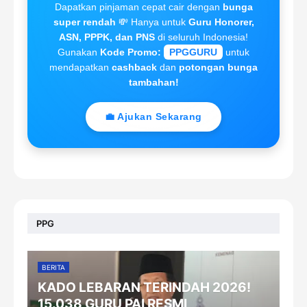
Dapatkan pinjaman cepat cair dengan
bunga
super rendah
💸 Hanya untuk
Guru Honorer,
ASN, PPPK, dan PNS
di seluruh Indonesia!
Gunakan
Kode Promo:
PPGGURU
untuk
mendapatkan
cashback
dan
potongan bunga
tambahan!
💼 Ajukan Sekarang
PPG
BERITA
KADO LEBARAN TERINDAH 2026!
15.038 GURU PAI RESMI