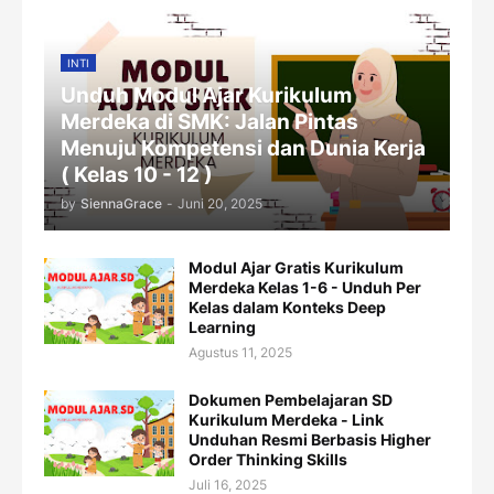
INTI
Unduh Modul Ajar Kurikulum
Merdeka di SMK: Jalan Pintas
Menuju Kompetensi dan Dunia Kerja
( Kelas 10 - 12 )
by
SiennaGrace
-
Juni 20, 2025
Modul Ajar Gratis Kurikulum
Merdeka Kelas 1-6 - Unduh Per
Kelas dalam Konteks Deep
Learning
Agustus 11, 2025
Dokumen Pembelajaran SD
Kurikulum Merdeka - Link
Unduhan Resmi Berbasis Higher
Order Thinking Skills
Juli 16, 2025