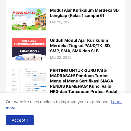
Modul Ajar Kurikulum Merdeka SD
Lengkap (Kelas 1 sampai 6)
Mei 22, 2025
Unduh Modul Ajar Kurikulum
Merdeka Tingkat PAUD/TK, SD,
SMP, SMA, SMK dan SLB
Mei 22, 2025
PENTING UNTUK GURU PAI &
MADRASAH! Panduan Tuntas
Mengisi Menu Sertifikasi SIAGA
PENDIS KEMENAG: Kunci Valid
NRG dan Tunjangan Profesi Anda!
Bedah Detail Pilihan Jenjang,
Our website uses cookies to improve your experience.
Learn
Mapel, dan 8 Pola Sertifikasi (Dari
PLPG hingga PPG Kemenag)!
more
Oktober 25, 2025
Accept !
Modul Ajar vs. RPP: Mengapa