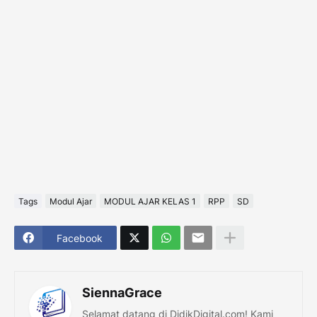
Tags
Modul Ajar
MODUL AJAR KELAS 1
RPP
SD
Facebook
SiennaGrace
Selamat datang di DidikDigital.com! Kami