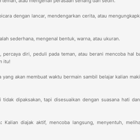
erteman, atau mengenali perasaan senang dan sedih.
bicara dengan lancar, mendengarkan cerita, atau mengungkap
lah sederhana, mengenal bentuk, warna, atau ukuran.
i
, percaya diri, peduli pada teman, atau berani mencoba hal ba
 itu!
 yang akan membuat waktu bermain sambil belajar kalian maki
i tidak dipaksakan, tapi disesuaikan dengan suasana hati da
:
Kalian diajak aktif, mencoba langsung, menyentuh, meliha