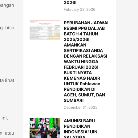
2026!
mbangan
February 22, 2026
PERUBAHAN JADWAL
g bisa
RESMI PPG DALJAB
BATCH 4 TAHUN
2025/2026!
AMANKAN
SERTIFIKASI ANDA
DENGAN RELAKSASI
WAKTU HINGGA
FEBRUARI 2026!
BUKTI NYATA
KEMENAG HADIR
a lihat
UNTUK Pahlawan
PENDIDIKAN DI
ACEH, SUMUT, DAN
SUMBAR!
December 31, 2025
 ini.
AMUNISI BARU
PENDIDIKAN
INDONESIA! UIN
an atau
SALATIGA