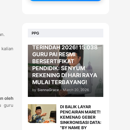
BERITA
PPG
an.
KADO LEBARAN
TERINDAH 2026! 15.038
 kalian
GURU PAI RESMI
BERSERTIFIKAT
PENDIDIK: SENYUM
REKENING DI HARI RAYA
MULAI TERBAYANG!
by
SiennaGrace
-
March 20, 2026
n oleh
u guru
DI BALIK LAYAR
PENCAIRAN MARET!
KEMENAG GEBER
SINKRONISASI DATA:
"BY NAME BY