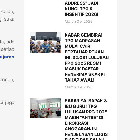
ADDRESS" JADI
KUNCI TPG &
kalian,
INSENTIF 2026!
gi suka
March 09, 2026
KABAR GEMBIRA!
TPG MADRASAH
ta, ada
MULAI CAIR
 setiap
BERTAHAP PEKAN
ajaran
INI: 32.081 LULUSAN
PPG 2025 RESMI
MASUK DAFTAR
PENERIMA SKAKPT
angan,
TAHAP AWAL!
March 09, 2026
SABAR YA, BAPAK &
pi juga
IBU GURU! TPG
LULUSAN PPG 2025
MASIH "ANTRE" DI
BIROKRASI
ANGGARAN: INI
PENJELASAN LOGIS
BIAR TIDAK SALAH