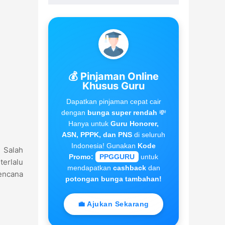
💰 Pinjaman Online
Khusus Guru
Dapatkan pinjaman cepat cair
dengan
bunga super rendah
💸
Hanya untuk
Guru Honorer,
ASN, PPPK, dan PNS
di seluruh
Indonesia! Gunakan
Kode
. Salah
Promo:
PPGGURU
untuk
terlalu
mendapatkan
cashback
dan
rencana
potongan bunga tambahan!
💼 Ajukan Sekarang