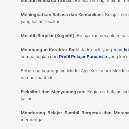
Melatih Emosi dan Sosial:
Belajar berbagi mainan, b
Meningkatkan Bahasa dan Komunikasi:
Belajar ber
yang kalian rasakan.
Melatih Berpikir (Kognitif):
Belajar memecahkan masa
Membangun Karakter Baik:
Jadi anak yang
mandir
semua bagian dari
Profil Pelajar Pancasila
yang keren
Beberapa keunggulan Modul Ajar Kurikulum Merdeka
dan bermanfaat:
Fleksibel dan Menyenangkan:
Kegiatan belajar jad
kalian.
Mendorong Belajar Sambil Bergerak dan Merasa
mendengar.