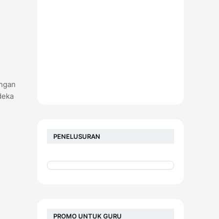
angan
deka
PENELUSURAN
PROMO UNTUK GURU