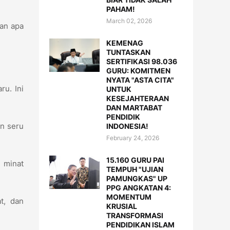
PAHAM!
March 02, 2026
kan apa
KEMENAG
TUNTASKAN
SERTIFIKASI 98.036
GURU: KOMITMEN
NYATA "ASTA CITA"
ru. Ini
UNTUK
KESEJAHTERAAN
DAN MARTABAT
PENDIDIK
n seru
INDONESIA!
February 24, 2026
15.160 GURU PAI
n minat
TEMPUH "UJIAN
PAMUNGKAS" UP
PPG ANGKATAN 4:
MOMENTUM
t, dan
KRUSIAL
TRANSFORMASI
PENDIDIKAN ISLAM