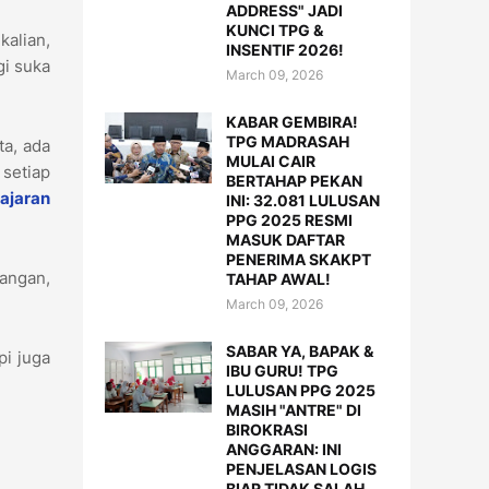
ADDRESS" JADI
KUNCI TPG &
kalian,
INSENTIF 2026!
gi suka
March 09, 2026
KABAR GEMBIRA!
TPG MADRASAH
ta, ada
MULAI CAIR
 setiap
BERTAHAP PEKAN
ajaran
INI: 32.081 LULUSAN
PPG 2025 RESMI
MASUK DAFTAR
PENERIMA SKAKPT
angan,
TAHAP AWAL!
March 09, 2026
SABAR YA, BAPAK &
pi juga
IBU GURU! TPG
LULUSAN PPG 2025
MASIH "ANTRE" DI
BIROKRASI
ANGGARAN: INI
PENJELASAN LOGIS
BIAR TIDAK SALAH