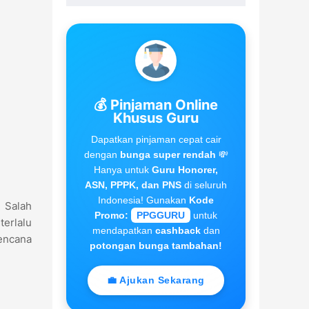
💰 Pinjaman Online
Khusus Guru
Dapatkan pinjaman cepat cair
dengan
bunga super rendah
💸
Hanya untuk
Guru Honorer,
ASN, PPPK, dan PNS
di seluruh
Indonesia! Gunakan
Kode
. Salah
Promo:
PPGGURU
untuk
terlalu
mendapatkan
cashback
dan
rencana
potongan bunga tambahan!
💼 Ajukan Sekarang