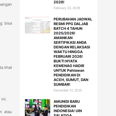
2026!
mbangan
February 22, 2026
PERUBAHAN JADWAL
g bisa
RESMI PPG DALJAB
BATCH 4 TAHUN
2025/2026!
AMANKAN
SERTIFIKASI ANDA
DENGAN RELAKSASI
WAKTU HINGGA
FEBRUARI 2026!
BUKTI NYATA
KEMENAG HADIR
a lihat
UNTUK Pahlawan
PENDIDIKAN DI
ACEH, SUMUT, DAN
SUMBAR!
December 31, 2025
 ini.
AMUNISI BARU
PENDIDIKAN
INDONESIA! UIN
an atau
SALATIGA