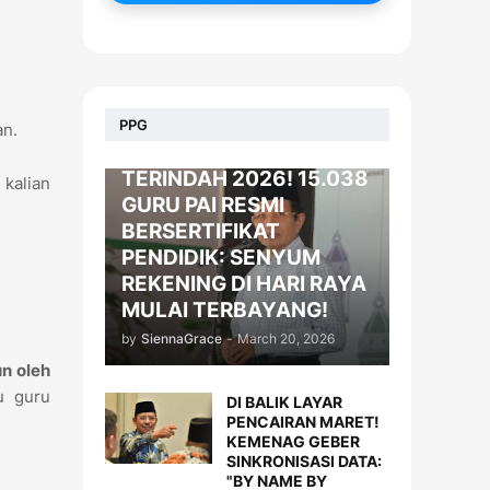
BERITA
PPG
an.
KADO LEBARAN
TERINDAH 2026! 15.038
 kalian
GURU PAI RESMI
BERSERTIFIKAT
PENDIDIK: SENYUM
REKENING DI HARI RAYA
MULAI TERBAYANG!
by
SiennaGrace
-
March 20, 2026
n oleh
u guru
DI BALIK LAYAR
PENCAIRAN MARET!
KEMENAG GEBER
SINKRONISASI DATA:
"BY NAME BY