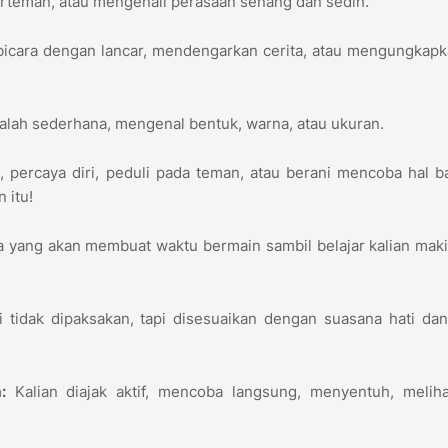
erteman, atau mengenali perasaan senang dan sedih.
bicara dengan lancar, mendengarkan cerita, atau mengungkap
lah sederhana, mengenal bentuk, warna, atau ukuran.
i
, percaya diri, peduli pada teman, atau berani mencoba hal ba
 itu!
 yang akan membuat waktu bermain sambil belajar kalian maki
i tidak dipaksakan, tapi disesuaikan dengan suasana hati da
:
Kalian diajak aktif, mencoba langsung, menyentuh, meliha