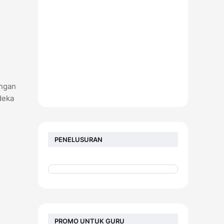
angan
deka
PENELUSURAN
PROMO UNTUK GURU