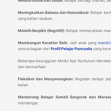
Melatih Emosi dan Sosial:
Belajar berbagi mainan, b
Meningkatkan Bahasa dan Komunikasi:
Belajar ber
yang kalian rasakan.
Melatih Berpikir (Kognitif):
Belajar memecahkan masa
Membangun Karakter Baik:
Jadi anak yang
mandir
semua bagian dari
Profil Pelajar Pancasila
yang keren
Beberapa keunggulan Modul Ajar Kurikulum Merdeka
dan bermanfaat:
Fleksibel dan Menyenangkan:
Kegiatan belajar jad
kalian.
Mendorong Belajar Sambil Bergerak dan Merasa
mendengar.