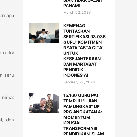
PAHAM!
March 02, 2026
kan apa
KEMENAG
TUNTASKAN
SERTIFIKASI 98.036
GURU: KOMITMEN
NYATA "ASTA CITA"
ru. Ini
UNTUK
KESEJAHTERAAN
DAN MARTABAT
PENDIDIK
n seru
INDONESIA!
February 24, 2026
15.160 GURU PAI
n minat
TEMPUH "UJIAN
PAMUNGKAS" UP
PPG ANGKATAN 4:
MOMENTUM
t, dan
KRUSIAL
TRANSFORMASI
PENDIDIKAN ISLAM