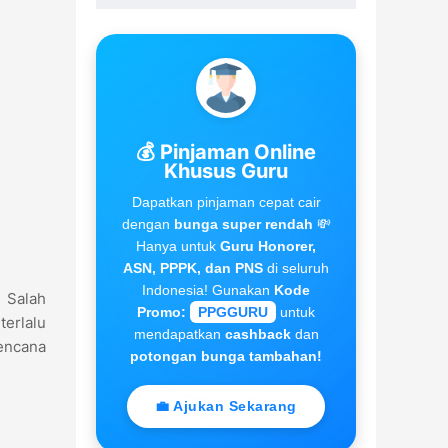
💰 Pinjaman Online
Khusus Guru
Dapatkan pinjaman cepat cair
dengan
bunga super rendah
💸
Hanya untuk
Guru Honorer,
ASN, PPPK, dan PNS
di seluruh
Indonesia! Gunakan
Kode
. Salah
Promo:
PPGGURU
untuk
terlalu
mendapatkan
cashback
dan
rencana
potongan bunga tambahan!
💼 Ajukan Sekarang