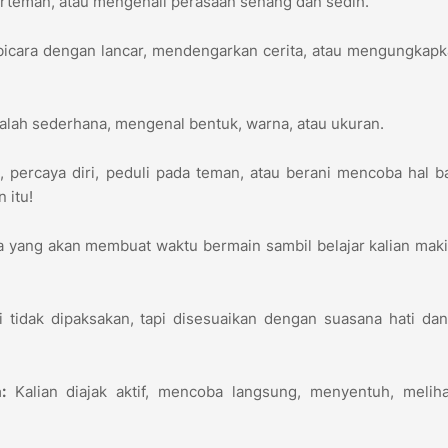
erteman, atau mengenali perasaan senang dan sedih.
bicara dengan lancar, mendengarkan cerita, atau mengungkap
lah sederhana, mengenal bentuk, warna, atau ukuran.
i
, percaya diri, peduli pada teman, atau berani mencoba hal ba
 itu!
 yang akan membuat waktu bermain sambil belajar kalian maki
i tidak dipaksakan, tapi disesuaikan dengan suasana hati da
:
Kalian diajak aktif, mencoba langsung, menyentuh, meliha