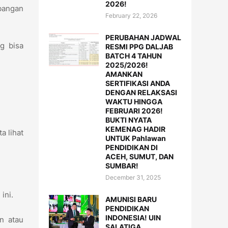
2026!
mbangan
February 22, 2026
PERUBAHAN JADWAL
g bisa
RESMI PPG DALJAB
BATCH 4 TAHUN
2025/2026!
AMANKAN
SERTIFIKASI ANDA
DENGAN RELAKSASI
WAKTU HINGGA
FEBRUARI 2026!
BUKTI NYATA
KEMENAG HADIR
a lihat
UNTUK Pahlawan
PENDIDIKAN DI
ACEH, SUMUT, DAN
SUMBAR!
December 31, 2025
 ini.
AMUNISI BARU
PENDIDIKAN
INDONESIA! UIN
an atau
SALATIGA