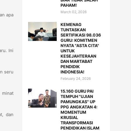
PAHAM!
March 02, 2026
kan apa
KEMENAG
TUNTASKAN
SERTIFIKASI 98.036
GURU: KOMITMEN
NYATA "ASTA CITA"
ru. Ini
UNTUK
KESEJAHTERAAN
DAN MARTABAT
PENDIDIK
n seru
INDONESIA!
February 24, 2026
15.160 GURU PAI
n minat
TEMPUH "UJIAN
PAMUNGKAS" UP
PPG ANGKATAN 4:
MOMENTUM
t, dan
KRUSIAL
TRANSFORMASI
PENDIDIKAN ISLAM