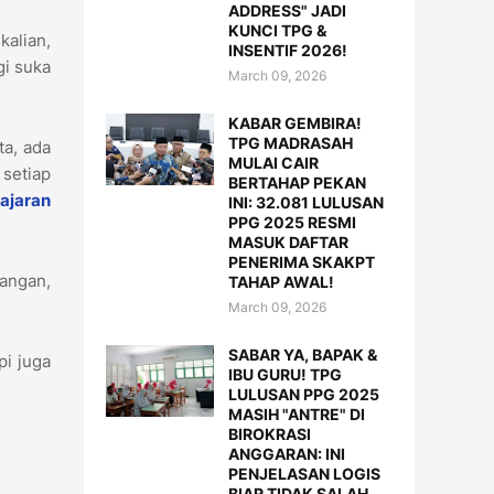
ADDRESS" JADI
KUNCI TPG &
kalian,
INSENTIF 2026!
gi suka
March 09, 2026
KABAR GEMBIRA!
TPG MADRASAH
ta, ada
MULAI CAIR
 setiap
BERTAHAP PEKAN
ajaran
INI: 32.081 LULUSAN
PPG 2025 RESMI
MASUK DAFTAR
PENERIMA SKAKPT
angan,
TAHAP AWAL!
March 09, 2026
SABAR YA, BAPAK &
pi juga
IBU GURU! TPG
LULUSAN PPG 2025
MASIH "ANTRE" DI
BIROKRASI
ANGGARAN: INI
PENJELASAN LOGIS
BIAR TIDAK SALAH