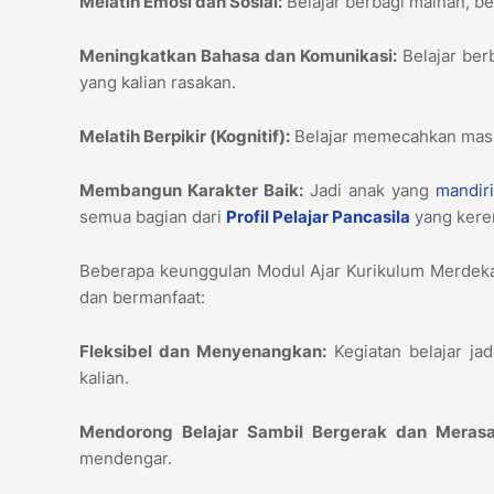
Melatih Emosi dan Sosial:
Belajar berbagi mainan, b
Meningkatkan Bahasa dan Komunikasi:
Belajar ber
yang kalian rasakan.
Melatih Berpikir (Kognitif):
Belajar memecahkan masa
Membangun Karakter Baik:
Jadi anak yang
mandir
semua bagian dari
Profil Pelajar Pancasila
yang keren
Beberapa keunggulan Modul Ajar Kurikulum Merdeka
dan bermanfaat:
Fleksibel dan Menyenangkan:
Kegiatan belajar jad
kalian.
Mendorong Belajar Sambil Bergerak dan Merasa
mendengar.