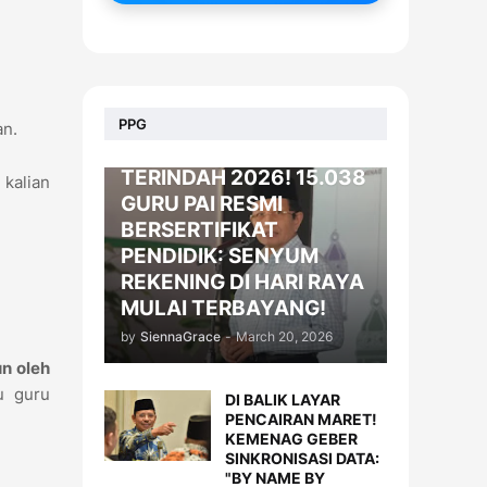
BERITA
PPG
an.
KADO LEBARAN
TERINDAH 2026! 15.038
 kalian
GURU PAI RESMI
BERSERTIFIKAT
PENDIDIK: SENYUM
REKENING DI HARI RAYA
MULAI TERBAYANG!
by
SiennaGrace
-
March 20, 2026
n oleh
u guru
DI BALIK LAYAR
PENCAIRAN MARET!
KEMENAG GEBER
SINKRONISASI DATA:
"BY NAME BY