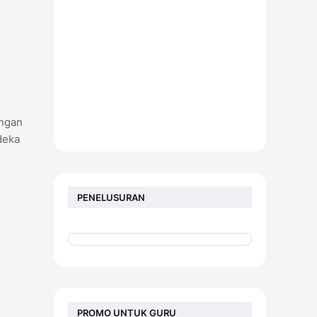
angan
deka
PENELUSURAN
PROMO UNTUK GURU