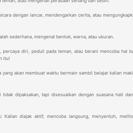
erteman, atau mengenali perasaan senang dan sedih.
bicara dengan lancar, mendengarkan cerita, atau mengungkap
lah sederhana, mengenal bentuk, warna, atau ukuran.
i
, percaya diri, peduli pada teman, atau berani mencoba hal ba
 itu!
 yang akan membuat waktu bermain sambil belajar kalian maki
i tidak dipaksakan, tapi disesuaikan dengan suasana hati da
:
Kalian diajak aktif, mencoba langsung, menyentuh, meliha