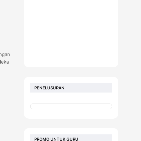
angan
deka
PENELUSURAN
PROMO UNTUK GURU