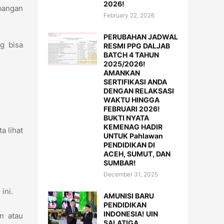
2026!
mbangan
February 22, 2026
PERUBAHAN JADWAL
g bisa
RESMI PPG DALJAB
BATCH 4 TAHUN
2025/2026!
AMANKAN
SERTIFIKASI ANDA
DENGAN RELAKSASI
WAKTU HINGGA
FEBRUARI 2026!
BUKTI NYATA
KEMENAG HADIR
a lihat
UNTUK Pahlawan
PENDIDIKAN DI
ACEH, SUMUT, DAN
SUMBAR!
December 31, 2025
 ini.
AMUNISI BARU
PENDIDIKAN
INDONESIA! UIN
an atau
SALATIGA