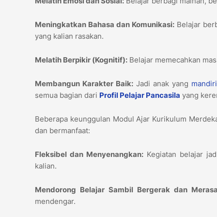
Melatih Emosi dan Sosial:
Belajar berbagi mainan, b
Meningkatkan Bahasa dan Komunikasi:
Belajar ber
yang kalian rasakan.
Melatih Berpikir (Kognitif):
Belajar memecahkan masa
Membangun Karakter Baik:
Jadi anak yang
mandir
semua bagian dari
Profil Pelajar Pancasila
yang keren
Beberapa keunggulan Modul Ajar Kurikulum Merdeka
dan bermanfaat:
Fleksibel dan Menyenangkan:
Kegiatan belajar jad
kalian.
Mendorong Belajar Sambil Bergerak dan Merasa
mendengar.