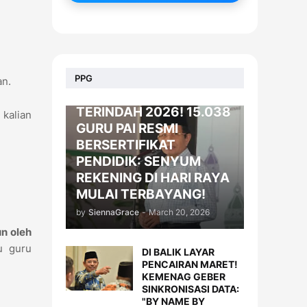
BERITA
PPG
an.
KADO LEBARAN
TERINDAH 2026! 15.038
 kalian
GURU PAI RESMI
BERSERTIFIKAT
PENDIDIK: SENYUM
REKENING DI HARI RAYA
MULAI TERBAYANG!
by
SiennaGrace
-
March 20, 2026
n oleh
u guru
DI BALIK LAYAR
PENCAIRAN MARET!
KEMENAG GEBER
SINKRONISASI DATA:
"BY NAME BY