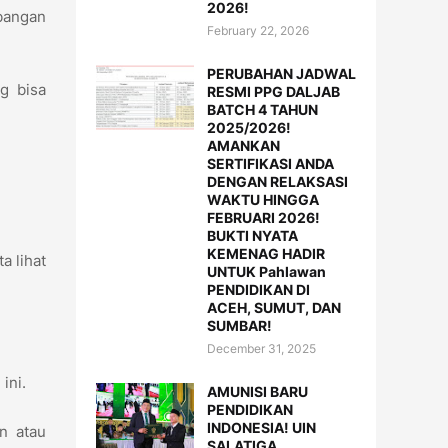
2026!
mbangan
February 22, 2026
PERUBAHAN JADWAL
g bisa
RESMI PPG DALJAB
BATCH 4 TAHUN
2025/2026!
AMANKAN
SERTIFIKASI ANDA
DENGAN RELAKSASI
WAKTU HINGGA
FEBRUARI 2026!
BUKTI NYATA
KEMENAG HADIR
a lihat
UNTUK Pahlawan
PENDIDIKAN DI
ACEH, SUMUT, DAN
SUMBAR!
December 31, 2025
 ini.
AMUNISI BARU
PENDIDIKAN
INDONESIA! UIN
an atau
SALATIGA