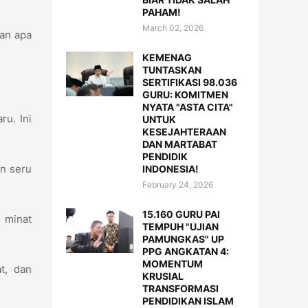
PAHAM!
March 02, 2026
kan apa
KEMENAG
TUNTASKAN
SERTIFIKASI 98.036
GURU: KOMITMEN
NYATA "ASTA CITA"
ru. Ini
UNTUK
KESEJAHTERAAN
DAN MARTABAT
PENDIDIK
n seru
INDONESIA!
February 24, 2026
15.160 GURU PAI
n minat
TEMPUH "UJIAN
PAMUNGKAS" UP
PPG ANGKATAN 4:
MOMENTUM
t, dan
KRUSIAL
TRANSFORMASI
PENDIDIKAN ISLAM