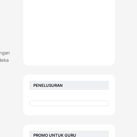
angan
deka
PENELUSURAN
PROMO UNTUK GURU