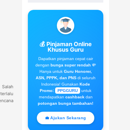
💰 Pinjaman Online
Khusus Guru
Dapatkan pinjaman cepat cair
dengan
bunga super rendah
💸
Hanya untuk
Guru Honorer,
ASN, PPPK, dan PNS
di seluruh
Indonesia! Gunakan
Kode
. Salah
Promo:
PPGGURU
untuk
terlalu
mendapatkan
cashback
dan
rencana
potongan bunga tambahan!
💼 Ajukan Sekarang