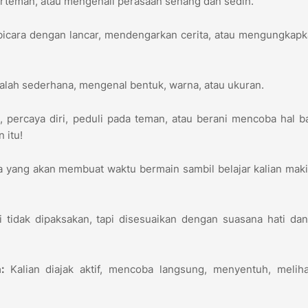
erteman, atau mengenali perasaan senang dan sedih.
bicara dengan lancar, mendengarkan cerita, atau mengungkap
lah sederhana, mengenal bentuk, warna, atau ukuran.
i
, percaya diri, peduli pada teman, atau berani mencoba hal ba
 itu!
 yang akan membuat waktu bermain sambil belajar kalian maki
i tidak dipaksakan, tapi disesuaikan dengan suasana hati da
:
Kalian diajak aktif, mencoba langsung, menyentuh, meliha