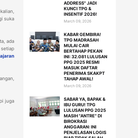
ADDRESS" JADI
KUNCI TPG &
kalian,
INSENTIF 2026!
gi suka
March 09, 2026
KABAR GEMBIRA!
TPG MADRASAH
ta, ada
MULAI CAIR
 setiap
BERTAHAP PEKAN
ajaran
INI: 32.081 LULUSAN
PPG 2025 RESMI
MASUK DAFTAR
PENERIMA SKAKPT
angan,
TAHAP AWAL!
March 09, 2026
SABAR YA, BAPAK &
pi juga
IBU GURU! TPG
LULUSAN PPG 2025
MASIH "ANTRE" DI
BIROKRASI
ANGGARAN: INI
PENJELASAN LOGIS
BIAR TIDAK SALAH