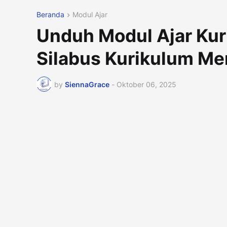
Beranda
Modul Ajar
Unduh Modul Ajar Kur
Silabus Kurikulum M
by
SiennaGrace
-
Oktober 06, 2025