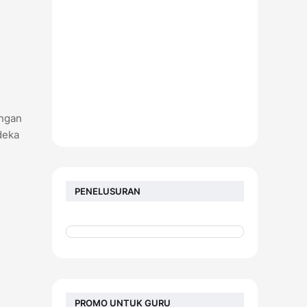
angan
deka
PENELUSURAN
PROMO UNTUK GURU