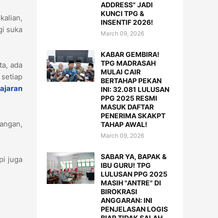
ADDRESS" JADI
KUNCI TPG &
kalian,
INSENTIF 2026!
gi suka
March 09, 2026
KABAR GEMBIRA!
TPG MADRASAH
ta, ada
MULAI CAIR
 setiap
BERTAHAP PEKAN
ajaran
INI: 32.081 LULUSAN
PPG 2025 RESMI
MASUK DAFTAR
PENERIMA SKAKPT
angan,
TAHAP AWAL!
March 09, 2026
SABAR YA, BAPAK &
pi juga
IBU GURU! TPG
LULUSAN PPG 2025
MASIH "ANTRE" DI
BIROKRASI
ANGGARAN: INI
PENJELASAN LOGIS
BIAR TIDAK SALAH