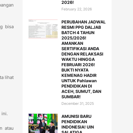
2026!
mbangan
February 22, 2026
PERUBAHAN JADWAL
g bisa
RESMI PPG DALJAB
BATCH 4 TAHUN
2025/2026!
AMANKAN
SERTIFIKASI ANDA
DENGAN RELAKSASI
WAKTU HINGGA
FEBRUARI 2026!
BUKTI NYATA
KEMENAG HADIR
a lihat
UNTUK Pahlawan
PENDIDIKAN DI
ACEH, SUMUT, DAN
SUMBAR!
December 31, 2025
 ini.
AMUNISI BARU
PENDIDIKAN
INDONESIA! UIN
an atau
SALATIGA