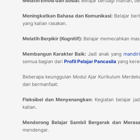
Melatih Emosi dan Sosial:
Belajar berbagi mainan, b
Meningkatkan Bahasa dan Komunikasi:
Belajar ber
yang kalian rasakan.
Melatih Berpikir (Kognitif):
Belajar memecahkan masa
Membangun Karakter Baik:
Jadi anak yang
mandir
semua bagian dari
Profil Pelajar Pancasila
yang keren
Beberapa keunggulan Modul Ajar Kurikulum Merdeka
dan bermanfaat:
Fleksibel dan Menyenangkan:
Kegiatan belajar jad
kalian.
Mendorong Belajar Sambil Bergerak dan Merasa
mendengar.