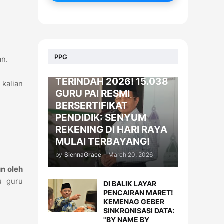
BERITA
PPG
an.
KADO LEBARAN
TERINDAH 2026! 15.038
 kalian
GURU PAI RESMI
BERSERTIFIKAT
PENDIDIK: SENYUM
REKENING DI HARI RAYA
MULAI TERBAYANG!
by
SiennaGrace
-
March 20, 2026
n oleh
u guru
DI BALIK LAYAR
PENCAIRAN MARET!
KEMENAG GEBER
SINKRONISASI DATA:
"BY NAME BY