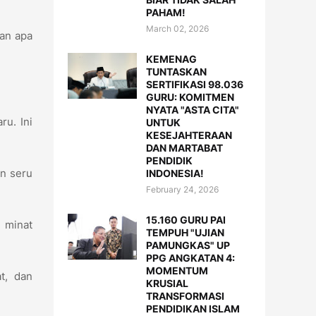
PAHAM!
March 02, 2026
kan apa
KEMENAG
TUNTASKAN
SERTIFIKASI 98.036
GURU: KOMITMEN
NYATA "ASTA CITA"
ru. Ini
UNTUK
KESEJAHTERAAN
DAN MARTABAT
PENDIDIK
n seru
INDONESIA!
February 24, 2026
15.160 GURU PAI
n minat
TEMPUH "UJIAN
PAMUNGKAS" UP
PPG ANGKATAN 4:
MOMENTUM
t, dan
KRUSIAL
TRANSFORMASI
PENDIDIKAN ISLAM