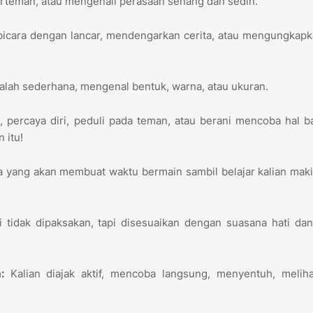
erteman, atau mengenali perasaan senang dan sedih.
bicara dengan lancar, mendengarkan cerita, atau mengungkap
lah sederhana, mengenal bentuk, warna, atau ukuran.
i
, percaya diri, peduli pada teman, atau berani mencoba hal ba
 itu!
 yang akan membuat waktu bermain sambil belajar kalian maki
i tidak dipaksakan, tapi disesuaikan dengan suasana hati da
:
Kalian diajak aktif, mencoba langsung, menyentuh, meliha