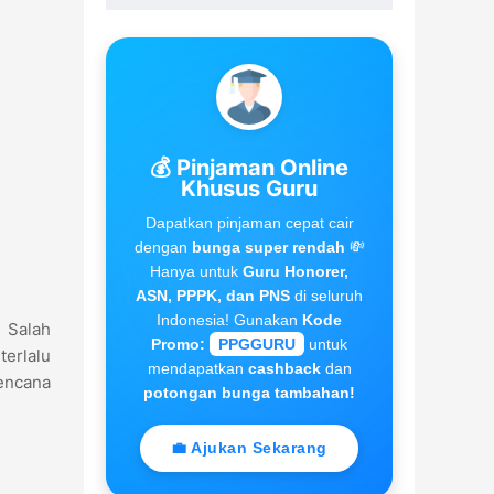
💰 Pinjaman Online
Khusus Guru
Dapatkan pinjaman cepat cair
dengan
bunga super rendah
💸
Hanya untuk
Guru Honorer,
ASN, PPPK, dan PNS
di seluruh
Indonesia! Gunakan
Kode
. Salah
Promo:
PPGGURU
untuk
terlalu
mendapatkan
cashback
dan
rencana
potongan bunga tambahan!
💼 Ajukan Sekarang