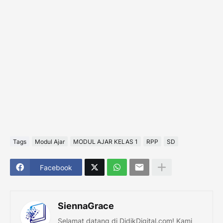
Tags
Modul Ajar
MODUL AJAR KELAS 1
RPP
SD
Facebook
SiennaGrace
Selamat datang di DidikDigital.com! Kami