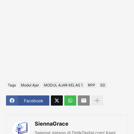
Tags
Modul Ajar
MODUL AJAR KELAS 1
RPP
SD
Facebook
SiennaGrace
Selamat datang di DidikDigital.com! Kami