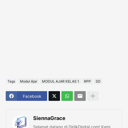
Tags
Modul Ajar
MODUL AJAR KELAS 1
RPP
SD
Facebook
SiennaGrace
Selamat datang di DidikDigital.com! Kami