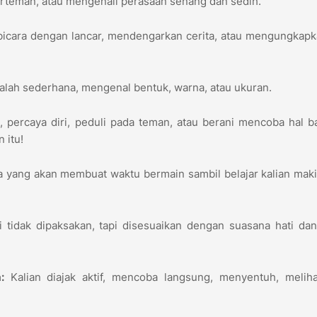
erteman, atau mengenali perasaan senang dan sedih.
bicara dengan lancar, mendengarkan cerita, atau mengungkap
lah sederhana, mengenal bentuk, warna, atau ukuran.
i
, percaya diri, peduli pada teman, atau berani mencoba hal ba
 itu!
 yang akan membuat waktu bermain sambil belajar kalian maki
i tidak dipaksakan, tapi disesuaikan dengan suasana hati da
:
Kalian diajak aktif, mencoba langsung, menyentuh, meliha