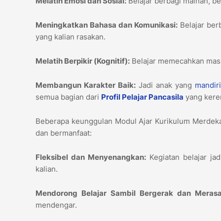
Melatih Emosi dan Sosial:
Belajar berbagi mainan, b
Meningkatkan Bahasa dan Komunikasi:
Belajar ber
yang kalian rasakan.
Melatih Berpikir (Kognitif):
Belajar memecahkan masa
Membangun Karakter Baik:
Jadi anak yang
mandir
semua bagian dari
Profil Pelajar Pancasila
yang keren
Beberapa keunggulan Modul Ajar Kurikulum Merdeka
dan bermanfaat:
Fleksibel dan Menyenangkan:
Kegiatan belajar jad
kalian.
Mendorong Belajar Sambil Bergerak dan Merasa
mendengar.