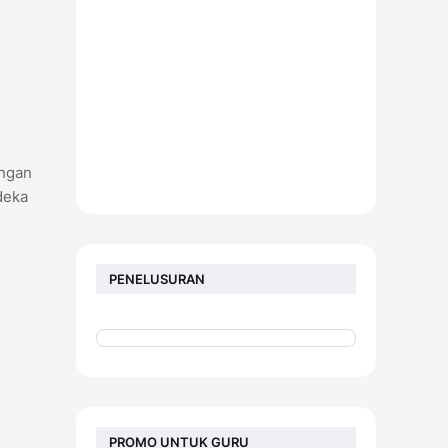
angan
deka
PENELUSURAN
PROMO UNTUK GURU