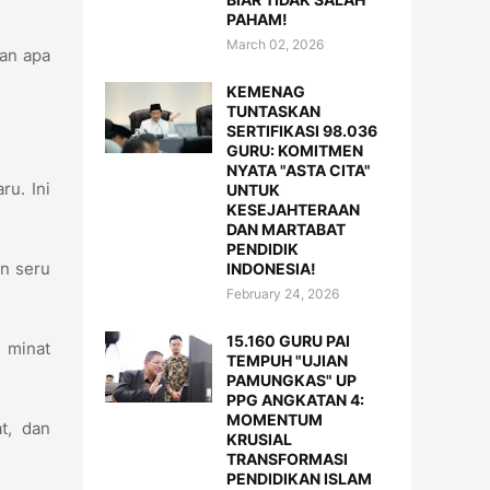
PAHAM!
March 02, 2026
kan apa
KEMENAG
TUNTASKAN
SERTIFIKASI 98.036
GURU: KOMITMEN
NYATA "ASTA CITA"
ru. Ini
UNTUK
KESEJAHTERAAN
DAN MARTABAT
PENDIDIK
n seru
INDONESIA!
February 24, 2026
15.160 GURU PAI
n minat
TEMPUH "UJIAN
PAMUNGKAS" UP
PPG ANGKATAN 4:
MOMENTUM
t, dan
KRUSIAL
TRANSFORMASI
PENDIDIKAN ISLAM