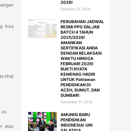
2026!
mbangan
February 22, 2026
PERUBAHAN JADWAL
g bisa
RESMI PPG DALJAB
BATCH 4 TAHUN
2025/2026!
AMANKAN
SERTIFIKASI ANDA
DENGAN RELAKSASI
WAKTU HINGGA
FEBRUARI 2026!
BUKTI NYATA
KEMENAG HADIR
a lihat
UNTUK Pahlawan
PENDIDIKAN DI
ACEH, SUMUT, DAN
SUMBAR!
December 31, 2025
 ini.
AMUNISI BARU
PENDIDIKAN
INDONESIA! UIN
an atau
SALATIGA