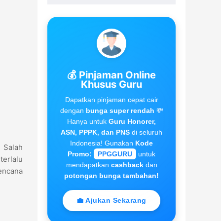
💰 Pinjaman Online
Khusus Guru
Dapatkan pinjaman cepat cair
dengan
bunga super rendah
💸
Hanya untuk
Guru Honorer,
ASN, PPPK, dan PNS
di seluruh
Indonesia! Gunakan
Kode
. Salah
Promo:
PPGGURU
untuk
terlalu
mendapatkan
cashback
dan
rencana
potongan bunga tambahan!
💼 Ajukan Sekarang