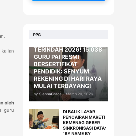
BERITA
PPG
an.
KADO LEBARAN
TERINDAH 2026! 15.038
 kalian
GURU PAI RESMI
BERSERTIFIKAT
PENDIDIK: SENYUM
REKENING DI HARI RAYA
MULAI TERBAYANG!
by
SiennaGrace
-
March 20, 2026
n oleh
u guru
DI BALIK LAYAR
PENCAIRAN MARET!
KEMENAG GEBER
SINKRONISASI DATA:
"BY NAME BY