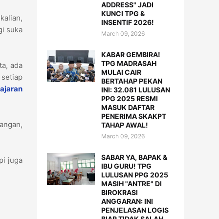
ADDRESS" JADI
KUNCI TPG &
kalian,
INSENTIF 2026!
gi suka
March 09, 2026
KABAR GEMBIRA!
TPG MADRASAH
ta, ada
MULAI CAIR
 setiap
BERTAHAP PEKAN
ajaran
INI: 32.081 LULUSAN
PPG 2025 RESMI
MASUK DAFTAR
PENERIMA SKAKPT
angan,
TAHAP AWAL!
March 09, 2026
SABAR YA, BAPAK &
pi juga
IBU GURU! TPG
LULUSAN PPG 2025
MASIH "ANTRE" DI
BIROKRASI
ANGGARAN: INI
PENJELASAN LOGIS
BIAR TIDAK SALAH