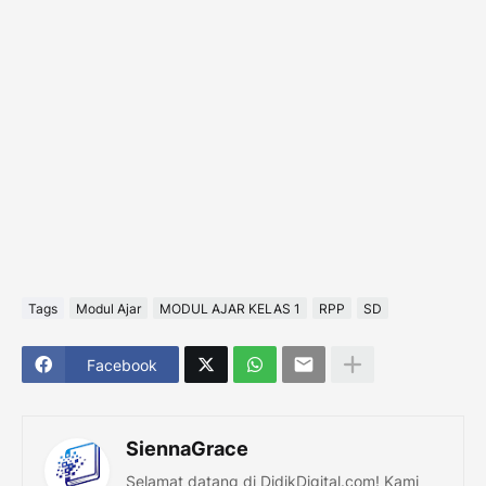
Tags
Modul Ajar
MODUL AJAR KELAS 1
RPP
SD
Facebook
SiennaGrace
Selamat datang di DidikDigital.com! Kami