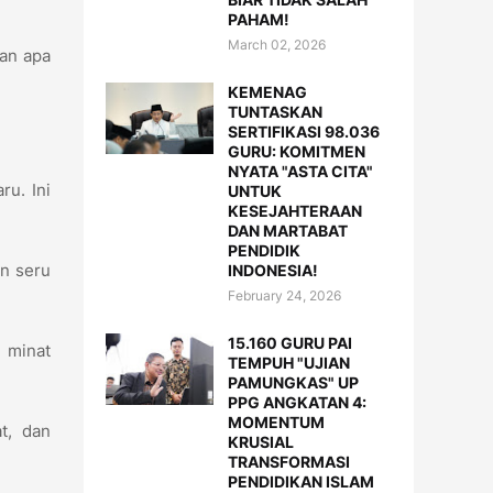
PAHAM!
March 02, 2026
kan apa
KEMENAG
TUNTASKAN
SERTIFIKASI 98.036
GURU: KOMITMEN
NYATA "ASTA CITA"
ru. Ini
UNTUK
KESEJAHTERAAN
DAN MARTABAT
PENDIDIK
n seru
INDONESIA!
February 24, 2026
15.160 GURU PAI
n minat
TEMPUH "UJIAN
PAMUNGKAS" UP
PPG ANGKATAN 4:
MOMENTUM
t, dan
KRUSIAL
TRANSFORMASI
PENDIDIKAN ISLAM