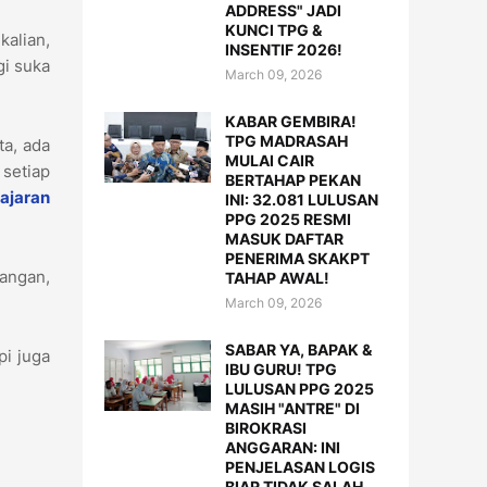
ADDRESS" JADI
KUNCI TPG &
kalian,
INSENTIF 2026!
gi suka
March 09, 2026
KABAR GEMBIRA!
TPG MADRASAH
ta, ada
MULAI CAIR
 setiap
BERTAHAP PEKAN
ajaran
INI: 32.081 LULUSAN
PPG 2025 RESMI
MASUK DAFTAR
PENERIMA SKAKPT
angan,
TAHAP AWAL!
March 09, 2026
SABAR YA, BAPAK &
pi juga
IBU GURU! TPG
LULUSAN PPG 2025
MASIH "ANTRE" DI
BIROKRASI
ANGGARAN: INI
PENJELASAN LOGIS
BIAR TIDAK SALAH