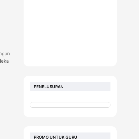
angan
deka
PENELUSURAN
PROMO UNTUK GURU