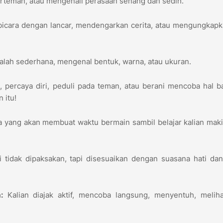
erteman, atau mengenali perasaan senang dan sedih.
bicara dengan lancar, mendengarkan cerita, atau mengungkap
lah sederhana, mengenal bentuk, warna, atau ukuran.
i
, percaya diri, peduli pada teman, atau berani mencoba hal ba
 itu!
 yang akan membuat waktu bermain sambil belajar kalian maki
i tidak dipaksakan, tapi disesuaikan dengan suasana hati da
:
Kalian diajak aktif, mencoba langsung, menyentuh, meliha