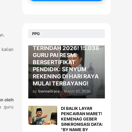
BERITA
PPG
an.
KADO LEBARAN
TERINDAH 2026! 15.038
 kalian
GURU PAI RESMI
BERSERTIFIKAT
PENDIDIK: SENYUM
REKENING DI HARI RAYA
MULAI TERBAYANG!
by
SiennaGrace
-
March 20, 2026
n oleh
u guru
DI BALIK LAYAR
PENCAIRAN MARET!
KEMENAG GEBER
SINKRONISASI DATA:
"BY NAME BY