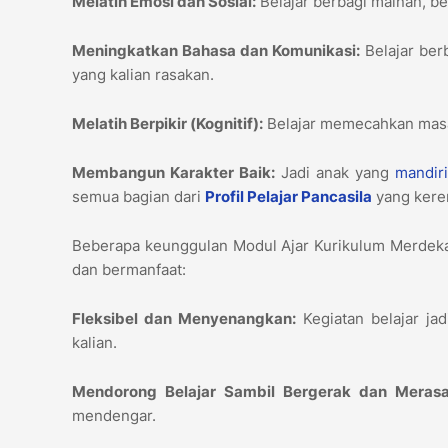
Melatih Emosi dan Sosial:
Belajar berbagi mainan, b
Meningkatkan Bahasa dan Komunikasi:
Belajar ber
yang kalian rasakan.
Melatih Berpikir (Kognitif):
Belajar memecahkan masa
Membangun Karakter Baik:
Jadi anak yang
mandir
semua bagian dari
Profil Pelajar Pancasila
yang keren
Beberapa keunggulan Modul Ajar Kurikulum Merdeka
dan bermanfaat:
Fleksibel dan Menyenangkan:
Kegiatan belajar jad
kalian.
Mendorong Belajar Sambil Bergerak dan Merasa
mendengar.