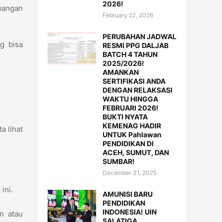
2026!
mbangan
February 22, 2026
PERUBAHAN JADWAL
g bisa
RESMI PPG DALJAB
BATCH 4 TAHUN
2025/2026!
AMANKAN
SERTIFIKASI ANDA
DENGAN RELAKSASI
WAKTU HINGGA
FEBRUARI 2026!
BUKTI NYATA
KEMENAG HADIR
a lihat
UNTUK Pahlawan
PENDIDIKAN DI
ACEH, SUMUT, DAN
SUMBAR!
December 31, 2025
 ini.
AMUNISI BARU
PENDIDIKAN
INDONESIA! UIN
an atau
SALATIGA