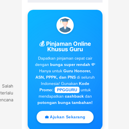
💰 Pinjaman Online
Khusus Guru
Dapatkan pinjaman cepat cair
dengan
bunga super rendah
💸
Hanya untuk
Guru Honorer,
ASN, PPPK, dan PNS
di seluruh
Indonesia! Gunakan
Kode
. Salah
Promo:
PPGGURU
untuk
terlalu
mendapatkan
cashback
dan
rencana
potongan bunga tambahan!
💼 Ajukan Sekarang