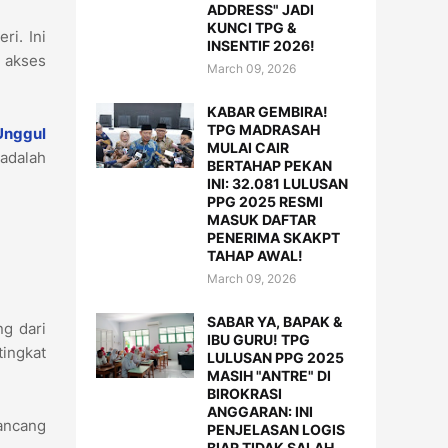
ADDRESS" JADI
KUNCI TPG &
ri. Ini
INSENTIF 2026!
 akses
March 09, 2026
KABAR GEMBIRA!
TPG MADRASAH
Unggul
MULAI CAIR
 adalah
BERTAHAP PEKAN
INI: 32.081 LULUSAN
PPG 2025 RESMI
MASUK DAFTAR
PENERIMA SKAKPT
TAHAP AWAL!
March 09, 2026
SABAR YA, BAPAK &
g dari
IBU GURU! TPG
ingkat
LULUSAN PPG 2025
MASIH "ANTRE" DI
BIROKRASI
ANGGARAN: INI
rancang
PENJELASAN LOGIS
BIAR TIDAK SALAH