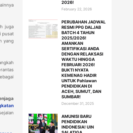
2026!
lainnya
February 22, 2026
PERUBAHAN JADWAL
h juga
RESMI PPG DALJAB
BATCH 4 TAHUN
 pusat
2025/2026!
an yang
AMANKAN
SERTIFIKASI ANDA
DENGAN RELAKSASI
WAKTU HINGGA
langkah
FEBRUARI 2026!
rantas
BUKTI NYATA
KEMENAG HADIR
sebagai
UNTUK Pahlawan
PENDIDIKAN DI
ACEH, SUMUT, DAN
SUMBAR!
enjaga
December 31, 2025
gkatan
sejalan
AMUNISI BARU
PENDIDIKAN
INDONESIA! UIN
SALATIGA