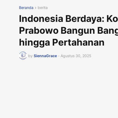
Beranda
berita
Indonesia Berdaya: K
Prabowo Bangun Bang
hingga Pertahanan
by
SiennaGrace
-
Agustus 30, 2025