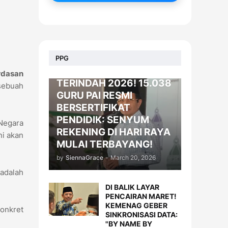
BERITA
PPG
KADO LEBARAN
erdasan
TERINDAH 2026! 15.038
sebuah
GURU PAI RESMI
BERSERTIFIKAT
PENDIDIK: SENYUM
Negara
REKENING DI HARI RAYA
ni akan
MULAI TERBAYANG!
by
SiennaGrace
-
March 20, 2026
 adalah
DI BALIK LAYAR
PENCAIRAN MARET!
KEMENAG GEBER
konkret
SINKRONISASI DATA:
"BY NAME BY