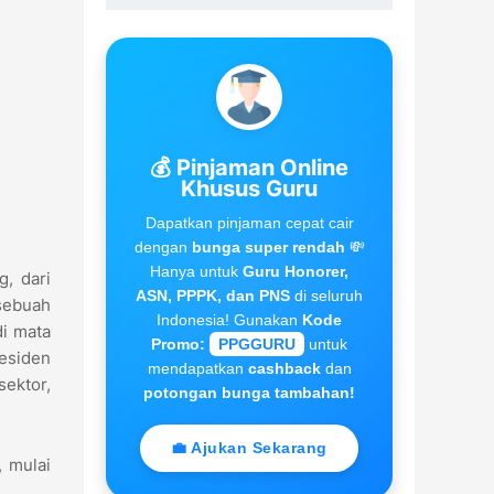
💰 Pinjaman Online
Khusus Guru
Dapatkan pinjaman cepat cair
dengan
bunga super rendah
💸
Hanya untuk
Guru Honorer,
, dari
ASN, PPPK, dan PNS
di seluruh
 sebuah
Indonesia! Gunakan
Kode
di mata
Promo:
PPGGURU
untuk
esiden
mendapatkan
cashback
dan
sektor,
potongan bunga tambahan!
💼 Ajukan Sekarang
, mulai