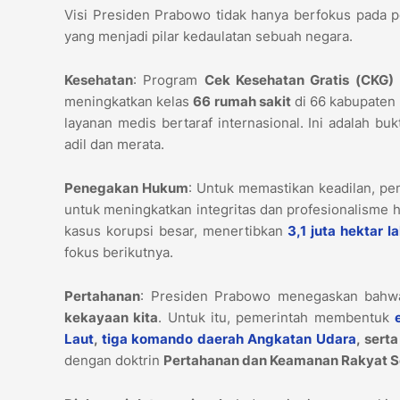
Visi Presiden Prabowo tidak hanya berfokus pada pe
yang menjadi pilar kedaulatan sebuah negara.
Kesehatan
: Program
Cek Kesehatan Gratis (CKG)
meningkatkan kelas
66 rumah sakit
di 66 kabupate
layanan medis bertaraf internasional. Ini adalah 
adil dan merata.
Penegakan Hukum
: Untuk memastikan keadilan, pe
untuk meningkatkan integritas dan profesionalism
kasus korupsi besar, menertibkan
3,1 juta hektar l
fokus berikutnya.
Pertahanan
: Presiden Prabowo menegaskan bah
kekayaan kita
. Untuk itu, pemerintah membentuk
Laut
,
tiga komando daerah Angkatan Udara
, sert
dengan doktrin
Pertahanan dan Keamanan Rakyat S