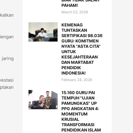
PAHAM!
March 02, 2026
katkan
KEMENAG
TUNTASKAN
SERTIFIKASI 98.036
dengan
GURU: KOMITMEN
NYATA "ASTA CITA"
UNTUK
KESEJAHTERAAN
jaring
DAN MARTABAT
PENDIDIK
INDONESIA!
vestasi
February 24, 2026
iptakan
15.160 GURU PAI
TEMPUH "UJIAN
PAMUNGKAS" UP
PPG ANGKATAN 4:
MOMENTUM
KRUSIAL
TRANSFORMASI
PENDIDIKAN ISLAM