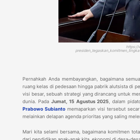
https:/
presiden_tegaskan_komitmen_tingka
Pernahkah Anda membayangkan, bagaimana semua 
ruang kelas di pedesaan hingga pabrik alutsista di p
visi besar, sebuah strategi yang dirancang untuk m
dunia. Pada
Jumat, 15 Agustus 2025
, dalam pida
Prabowo Subianto
memaparkan visi tersebut secara
melainkan delapan agenda prioritas yang saling mel
Mari kita selami bersama, bagaimana komitmen tota
dari pendidikan anak-anak kita, ekonomi di desa-de