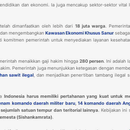
ndidikan dan ekonomi. Ia juga mencakup sektor-sektor vital 
telah dimanfaatkan oleh lebih dari
18 juta warga
. Pemerinta
n dan mengembangkan
Kawasan Ekonomi Khusus Sanur
sebagai
bukti komitmen pemerintah untuk menyediakan layanan kesehat
merintah menaikkan gaji hakim hingga
280 persen
. Ini adalah 
e hakim. Pemerintah juga menunjukkan ketegasan dengan membe
ahan sawit ilegal
, dan menjadikan penertiban tambang ilegal 
wa
Indonesia harus memiliki pertahanan yang kuat untuk m
enam komando daerah militer baru
,
14 komando daerah An
a sejumlah satuan tempur dan teritorial lainnya
. Kebijakan ini 
emesta (Sishankamrata)
.