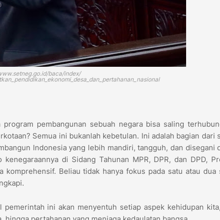
/www.setneg.go.id/baca/index/
tkan_pendidikan_ekonomi_desa_dan_pertahanan_nasional
program pembangunan sebuah negara bisa saling terhubung
erkotaan? Semua ini bukanlah kebetulan. Ini adalah bagian dari
embangun Indonesia yang lebih mandiri, tangguh, dan disegani 
to kenegaraannya di Sidang Tahunan MPR, DPR, dan DPD, Pr
 komprehensif. Beliau tidak hanya fokus pada satu atau dua 
engkapi.
l pemerintah ini akan menyentuh setiap aspek kehidupan kita
sa, hingga pertahanan yang menjaga kedaulatan bangsa.