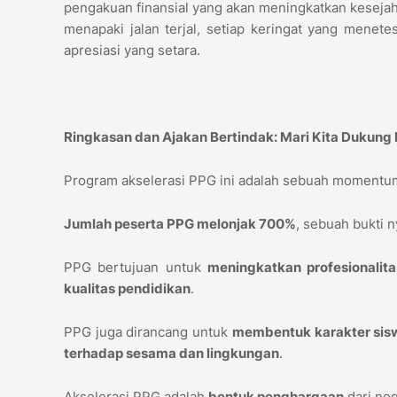
pengakuan finansial yang akan meningkatkan kesejaht
menapaki jalan terjal, setiap keringat yang mene
apresiasi yang setara.
Ringkasan dan Ajakan Bertindak: Mari Kita Dukun
Program akselerasi PPG ini adalah sebuah momentum 
Jumlah peserta PPG melonjak 700%
, sebuah bukti
PPG bertujuan untuk
meningkatkan profesionalita
kualitas pendidikan
.
PPG juga dirancang untuk
membentuk karakter sis
terhadap sesama dan lingkungan
.
Akselerasi PPG adalah
bentuk penghargaan
dari neg