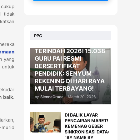
g cukup
 tidak
katkan
BERITA
PPG
KADO LEBARAN
mereka
TERINDAH 2026! 15.038
gamaan
GURU PAI RESMI
an yang
BERSERTIFIKAT
u
untuk
PENDIDIK: SENYUM
REKENING DI HARI RAYA
MULAI TERBAYANG!
ekadar
n baik
.
by
SiennaGrace
-
March 20, 2026
DI BALIK LAYAR
jarkan,
PENCAIRAN MARET!
KEMENAG GEBER
d-murid
SINKRONISASI DATA:
"BY NAME BY