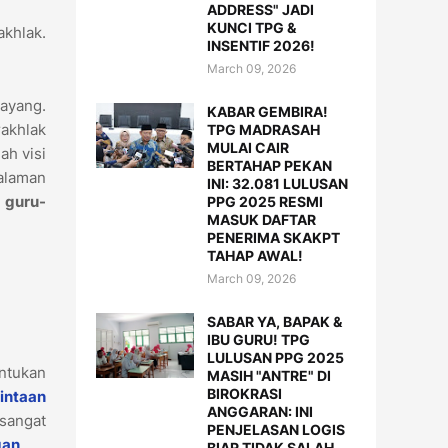
ADDRESS" JADI
KUNCI TPG &
akhlak.
INSENTIF 2026!
March 09, 2026
ayang.
KABAR GEMBIRA!
akhlak
TPG MADRASAH
MULAI CAIR
ah visi
BERTAHAP PEKAN
galaman
INI: 32.081 LULUSAN
 guru-
PPG 2025 RESMI
MASUK DAFTAR
PENERIMA SKAKPT
TAHAP AWAL!
March 09, 2026
SABAR YA, BAPAK &
IBU GURU! TPG
LULUSAN PPG 2025
ntukan
MASIH "ANTRE" DI
BIROKRASI
intaan
ANGGARAN: INI
 sangat
PENJELASAN LOGIS
gan
.
BIAR TIDAK SALAH