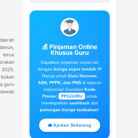
daerah
💰 Pinjaman Online
 Namun,
Khusus Guru
 terus
brakan
Dapatkan pinjaman cepat cair
dengan
bunga super rendah
💸
 2025.
Hanya untuk
Guru Honorer,
 bukan
ASN, PPPK, dan PNS
di seluruh
a guru
Indonesia! Gunakan
Kode
elewati
Promo:
PPGGURU
untuk
mendapatkan
cashback
dan
potongan bunga tambahan!
💼 Ajukan Sekarang