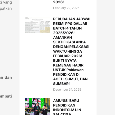
2026!
ki yang
February 22, 2026
patkan
PERUBAHAN JADWAL
RESMI PPG DALJAB
BATCH 4 TAHUN
2025/2026!
AMANKAN
SERTIFIKASI ANDA
DENGAN RELAKSASI
WAKTU HINGGA
FEBRUARI 2026!
BUKTI NYATA
KEMENAG HADIR
UNTUK Pahlawan
PENDIDIKAN DI
an dan
ACEH, SUMUT, DAN
SUMBAR!
December 31, 2025
empati
AMUNISI BARU
PENDIDIKAN
INDONESIA! UIN
SALATIGA