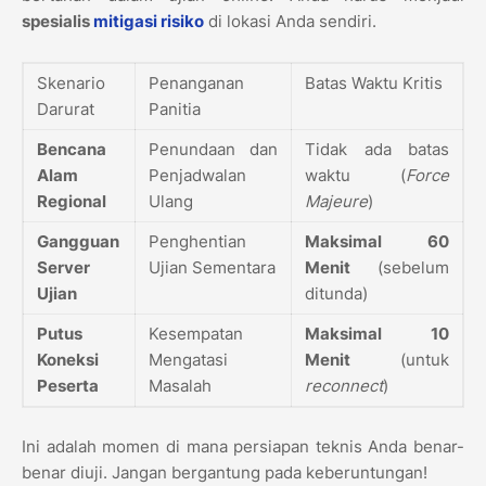
spesialis
mitigasi risiko
di lokasi Anda sendiri.
Skenario
Penanganan
Batas Waktu Kritis
Darurat
Panitia
Bencana
Penundaan dan
Tidak ada batas
Alam
Penjadwalan
waktu (
Force
Regional
Ulang
Majeure
)
Gangguan
Penghentian
Maksimal 60
Server
Ujian Sementara
Menit
(sebelum
Ujian
ditunda)
Putus
Kesempatan
Maksimal 10
Koneksi
Mengatasi
Menit
(untuk
Peserta
Masalah
reconnect
)
Ini adalah momen di mana persiapan teknis Anda benar-
benar diuji. Jangan bergantung pada keberuntungan!