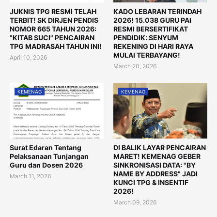
JUKNIS TPG RESMI TELAH
KADO LEBARAN TERINDAH
TERBIT! SK DIRJEN PENDIS
2026! 15.038 GURU PAI
NOMOR 665 TAHUN 2026:
RESMI BERSERTIFIKAT
"KITAB SUCI" PENCAIRAN
PENDIDIK: SENYUM
TPG MADRASAH TAHUN INI!
REKENING DI HARI RAYA
MULAI TERBAYANG!
April 10, 2026
March 20, 2026
KEMENAG
KEMENAG
Surat Edaran Tentang
DI BALIK LAYAR PENCAIRAN
Pelaksanaan Tunjangan
MARET! KEMENAG GEBER
Guru dan Dosen 2026
SINKRONISASI DATA: "BY
NAME BY ADDRESS" JADI
March 11, 2026
KUNCI TPG & INSENTIF
2026!
March 09, 2026