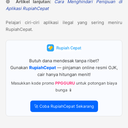
🟢
Artikel lanjutan:
Cara Menghindari Penipuan di
Aplikasi RupiahCepat
Pelajari ciri-ciri aplikasi ilegal yang sering meniru
RupiahCepat.
Butuh dana mendesak tanpa ribet?
Gunakan
RupiahCepat
— pinjaman online resmi OJK,
cair hanya hitungan menit!
Masukkan kode promo
PPGGURU
untuk potongan biaya
bunga 📱
🚀 Coba RupiahCepat Sekarang