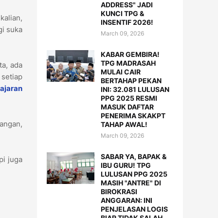
ADDRESS" JADI
KUNCI TPG &
kalian,
INSENTIF 2026!
gi suka
March 09, 2026
KABAR GEMBIRA!
TPG MADRASAH
ta, ada
MULAI CAIR
 setiap
BERTAHAP PEKAN
ajaran
INI: 32.081 LULUSAN
PPG 2025 RESMI
MASUK DAFTAR
PENERIMA SKAKPT
angan,
TAHAP AWAL!
March 09, 2026
SABAR YA, BAPAK &
pi juga
IBU GURU! TPG
LULUSAN PPG 2025
MASIH "ANTRE" DI
BIROKRASI
ANGGARAN: INI
PENJELASAN LOGIS
BIAR TIDAK SALAH