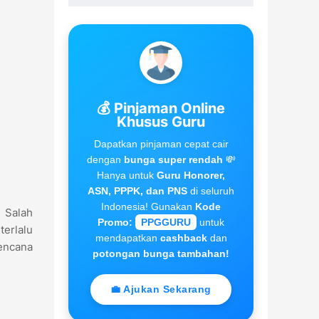
💰 Pinjaman Online
Khusus Guru
Dapatkan pinjaman cepat cair
dengan
bunga super rendah
💸
Hanya untuk
Guru Honorer,
ASN, PPPK, dan PNS
di seluruh
Indonesia! Gunakan
Kode
. Salah
Promo:
PPGGURU
untuk
terlalu
mendapatkan
cashback
dan
rencana
potongan bunga tambahan!
💼 Ajukan Sekarang