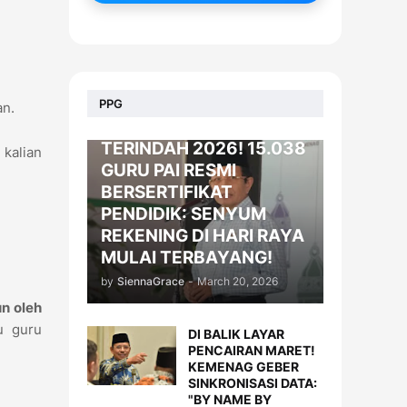
BERITA
PPG
an.
KADO LEBARAN
TERINDAH 2026! 15.038
 kalian
GURU PAI RESMI
BERSERTIFIKAT
PENDIDIK: SENYUM
REKENING DI HARI RAYA
MULAI TERBAYANG!
by
SiennaGrace
-
March 20, 2026
n oleh
u guru
DI BALIK LAYAR
PENCAIRAN MARET!
KEMENAG GEBER
SINKRONISASI DATA:
"BY NAME BY