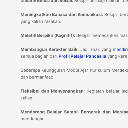
Melatih Emosi dan Sosial:
Belajar berbagi mainan, b
Meningkatkan Bahasa dan Komunikasi:
Belajar ber
yang kalian rasakan.
Melatih Berpikir (Kognitif):
Belajar memecahkan masa
Membangun Karakter Baik:
Jadi anak yang
mandir
semua bagian dari
Profil Pelajar Pancasila
yang keren
Beberapa keunggulan Modul Ajar Kurikulum Merdeka
dan bermanfaat:
Fleksibel dan Menyenangkan:
Kegiatan belajar jad
kalian.
Mendorong Belajar Sambil Bergerak dan Merasa
mendengar.