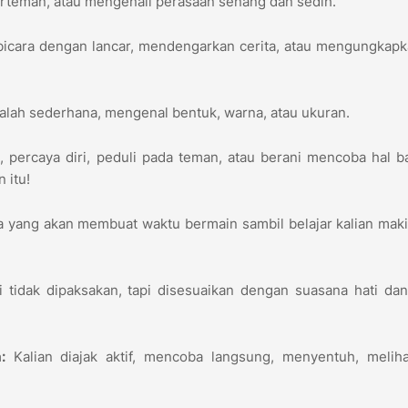
erteman, atau mengenali perasaan senang dan sedih.
bicara dengan lancar, mendengarkan cerita, atau mengungkap
lah sederhana, mengenal bentuk, warna, atau ukuran.
i
, percaya diri, peduli pada teman, atau berani mencoba hal ba
 itu!
 yang akan membuat waktu bermain sambil belajar kalian maki
i tidak dipaksakan, tapi disesuaikan dengan suasana hati da
:
Kalian diajak aktif, mencoba langsung, menyentuh, meliha