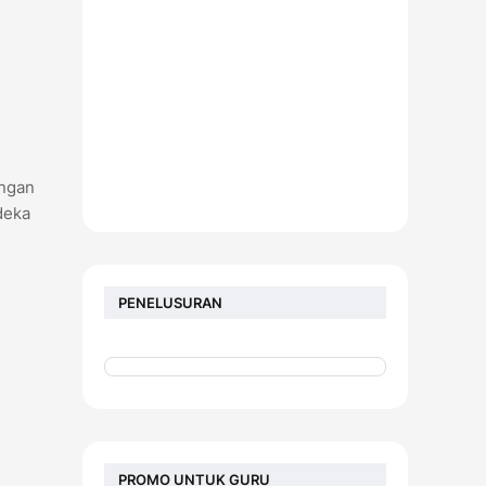
angan
deka
PENELUSURAN
PROMO UNTUK GURU