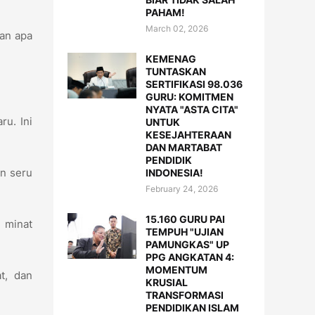
PAHAM!
March 02, 2026
kan apa
KEMENAG
TUNTASKAN
SERTIFIKASI 98.036
GURU: KOMITMEN
NYATA "ASTA CITA"
ru. Ini
UNTUK
KESEJAHTERAAN
DAN MARTABAT
PENDIDIK
n seru
INDONESIA!
February 24, 2026
15.160 GURU PAI
n minat
TEMPUH "UJIAN
PAMUNGKAS" UP
PPG ANGKATAN 4:
MOMENTUM
t, dan
KRUSIAL
TRANSFORMASI
PENDIDIKAN ISLAM