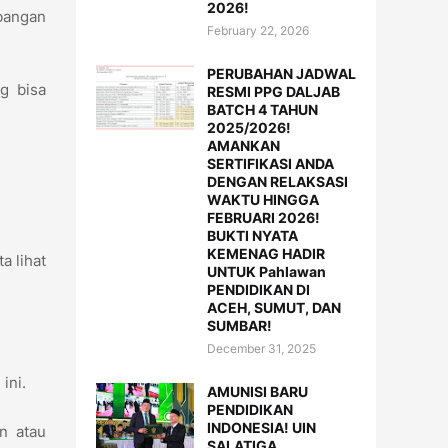
2026!
mbangan
February 22, 2026
PERUBAHAN JADWAL
g bisa
RESMI PPG DALJAB
BATCH 4 TAHUN
2025/2026!
AMANKAN
SERTIFIKASI ANDA
DENGAN RELAKSASI
WAKTU HINGGA
FEBRUARI 2026!
BUKTI NYATA
KEMENAG HADIR
a lihat
UNTUK Pahlawan
PENDIDIKAN DI
ACEH, SUMUT, DAN
SUMBAR!
December 31, 2025
 ini.
AMUNISI BARU
PENDIDIKAN
INDONESIA! UIN
an atau
SALATIGA