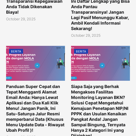
Transparansi Kepegawaian
Ini Daftar Lengkap yang Bisa
Anda Tidak Dikenakan
Anda Pantau
Biaya!
Transparansinya! Jangan
Lagi Pasif Menunggu Kabar,
October 29, 2025
Ambil Kendali Informasi
Sekarang!
October 29, 2025
BERITA
BERITA
Panduan Super Cepat dan
Siapa Saja yang Berhak
Tepat Mengganti Alamat
Mengakses Fasilitas
Email Anda: Hanya Lewat
Monitoring Layanan BKN?
Aplikasi dan Dua Kali Klik
Solusi Cepat Mengetahui
Menu! Jangan Panik, Ini
Kemajuan Penetapan NIP/NI
Satu-Satunya Jalur Resmi
PPPK dan Usulan Kenaikan
memperbarui Data (Khusus
Pangkat Anda! Jangan
Menu Update Data - Riwayat
Sampai Bingung, Ternyata
Ubah Profil )!
Hanya 2 Kategori Ini yang
Diizinkan!