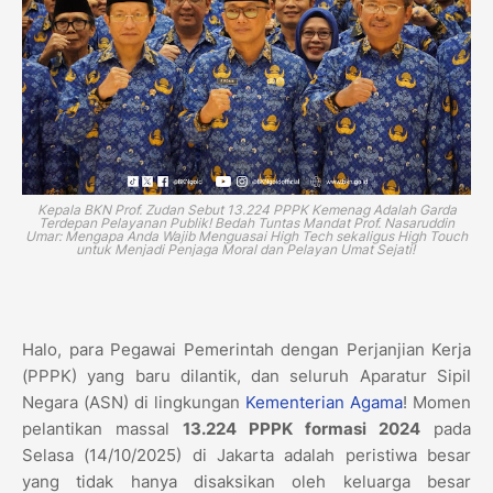
Kepala BKN Prof. Zudan Sebut 13.224 PPPK Kemenag Adalah Garda
Terdepan Pelayanan Publik! Bedah Tuntas Mandat Prof. Nasaruddin
Umar: Mengapa Anda Wajib Menguasai High Tech sekaligus High Touch
untuk Menjadi Penjaga Moral dan Pelayan Umat Sejati!
Halo, para Pegawai Pemerintah dengan Perjanjian Kerja
(PPPK) yang baru dilantik, dan seluruh Aparatur Sipil
Negara (ASN) di lingkungan
Kementerian Agama
! Momen
pelantikan massal
13.224 PPPK formasi 2024
pada
Selasa (14/10/2025) di Jakarta adalah peristiwa besar
yang tidak hanya disaksikan oleh keluarga besar