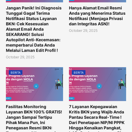
Jangan Panik! Ini Diagnosis
Hanya Alamat Email Resmi
Tunggal Gagal Terima
Anda yang Menerima Status
Notifikasi Status Layanan
Notifikasi (Menjaga Privasi
BKN: Cek Kesesuaian
dan Integritas ASN)!
Alamat Email Anda
October 29, 2025
SEKARANG! Solusi
Autopilot Anti-Kecemasan:
memperbarui Data Anda
Melalui Laman Edit Profil !
October 29, 2025
BERITA
BERITA
Fasilitas Monitoring
7 Layanan Kepegawaian
Layanan BKN 100% GRATIS!
Kritis BKN yang Wajib Anda
Jangan Sampai Tertipu
Pantau Secara Real-Time !
Pihak Mana Pun, Ini
Dari Penetapan NIP/NI PPPK
Penegasan Resmi BKN:
Hingga Kenaikan Pangkat,