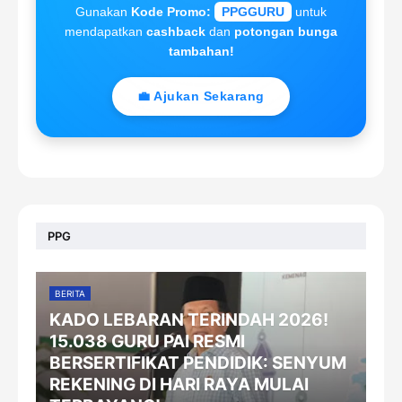
Gunakan
Kode Promo:
PPGGURU
untuk
mendapatkan
cashback
dan
potongan bunga
tambahan!
💼 Ajukan Sekarang
PPG
BERITA
KADO LEBARAN TERINDAH 2026!
15.038 GURU PAI RESMI
BERSERTIFIKAT PENDIDIK: SENYUM
REKENING DI HARI RAYA MULAI