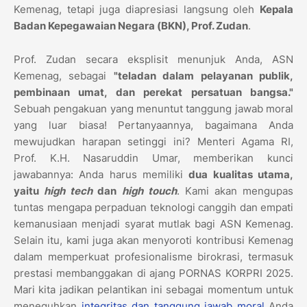
Kemenag, tetapi juga diapresiasi langsung oleh
Kepala
Badan Kepegawaian Negara (BKN), Prof. Zudan
.
Prof. Zudan secara eksplisit menunjuk Anda, ASN
Kemenag, sebagai
"teladan dalam pelayanan publik,
pembinaan umat, dan perekat persatuan bangsa."
Sebuah pengakuan yang menuntut tanggung jawab moral
yang luar biasa! Pertanyaannya, bagaimana Anda
mewujudkan harapan setinggi ini? Menteri Agama RI,
Prof. K.H. Nasaruddin Umar, memberikan kunci
jawabannya: Anda harus memiliki
dua kualitas utama,
yaitu
high tech
dan
high touch
. Kami akan mengupas
tuntas mengapa perpaduan teknologi canggih dan empati
kemanusiaan menjadi syarat mutlak bagi ASN Kemenag.
Selain itu, kami juga akan menyoroti kontribusi Kemenag
dalam memperkuat profesionalisme birokrasi, termasuk
prestasi membanggakan di ajang PORNAS KORPRI 2025.
Mari kita jadikan pelantikan ini sebagai momentum untuk
meneguhkan
integritas dan tanggung jawab moral
Anda