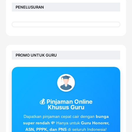
PENELUSURAN
PROMO UNTUK GURU
💰 Pinjaman Online
Khusus Guru
Dapatkan pinjaman cepat cair dengan
bunga
super rendah
💸 Hanya untuk
Guru Honorer,
ASN, PPPK, dan PNS
di seluruh Indonesia!