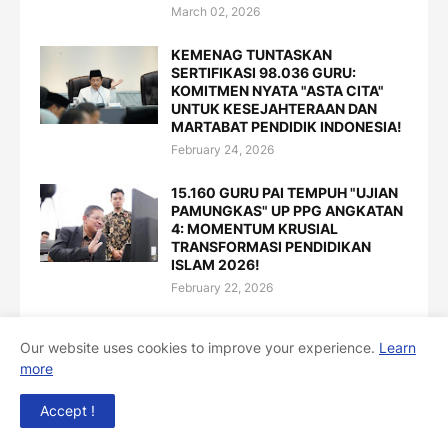
March 02, 2026
KEMENAG TUNTASKAN
SERTIFIKASI 98.036 GURU:
KOMITMEN NYATA "ASTA CITA"
UNTUK KESEJAHTERAAN DAN
MARTABAT PENDIDIK INDONESIA!
February 24, 2026
15.160 GURU PAI TEMPUH "UJIAN
PAMUNGKAS" UP PPG ANGKATAN
4: MOMENTUM KRUSIAL
TRANSFORMASI PENDIDIKAN
ISLAM 2026!
February 22, 2026
PERUBAHAN JADWAL RESMI PPG
Our website uses cookies to improve your experience.
Learn
DALJAB BATCH 4 TAHUN
2025/2026! AMANKAN
more
SERTIFIKASI ANDA DENGAN
RELAKSASI WAKTU HINGGA
Accept !
FEBRUARI 2026! BUKTI NYATA
KEMENAG HADIR UNTUK