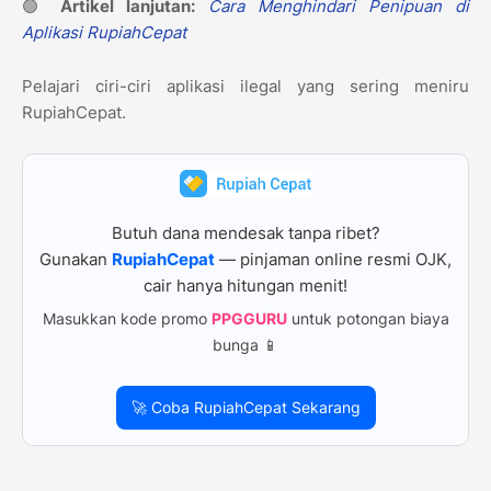
🟢
Artikel lanjutan:
Cara Menghindari Penipuan di
Aplikasi RupiahCepat
Pelajari ciri-ciri aplikasi ilegal yang sering meniru
RupiahCepat.
Butuh dana mendesak tanpa ribet?
Gunakan
RupiahCepat
— pinjaman online resmi OJK,
cair hanya hitungan menit!
Masukkan kode promo
PPGGURU
untuk potongan biaya
bunga 📱
🚀 Coba RupiahCepat Sekarang