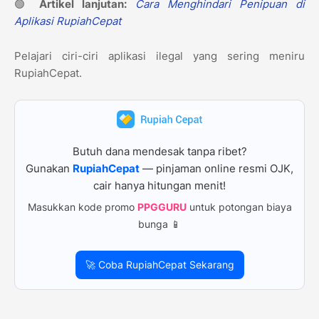
🟢
Artikel lanjutan:
Cara Menghindari Penipuan di
Aplikasi RupiahCepat
Pelajari ciri-ciri aplikasi ilegal yang sering meniru
RupiahCepat.
Butuh dana mendesak tanpa ribet?
Gunakan
RupiahCepat
— pinjaman online resmi OJK,
cair hanya hitungan menit!
Masukkan kode promo
PPGGURU
untuk potongan biaya
bunga 📱
🚀 Coba RupiahCepat Sekarang