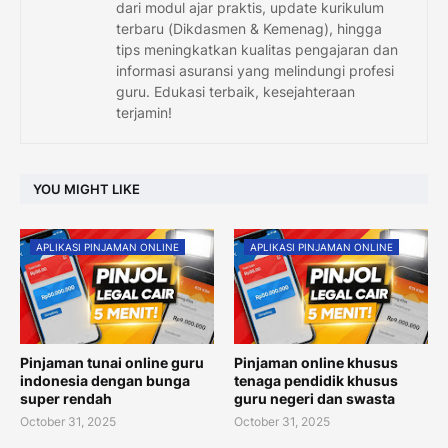
dari modul ajar praktis, update kurikulum
terbaru (Dikdasmen & Kemenag), hingga
tips meningkatkan kualitas pengajaran dan
informasi asuransi yang melindungi profesi
guru. Edukasi terbaik, kesejahteraan
terjamin!
YOU MIGHT LIKE
APLIKASI PINJAMAN ONLINE
APLIKASI PINJAMAN ONLINE
Pinjaman tunai online guru
Pinjaman online khusus
indonesia dengan bunga
tenaga pendidik khusus
super rendah
guru negeri dan swasta
October 31, 2025
October 31, 2025