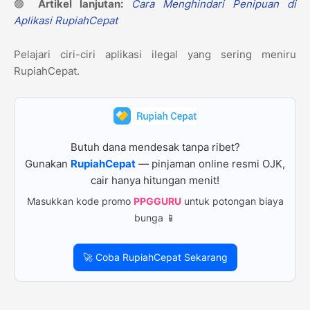
🟢
Artikel lanjutan:
Cara Menghindari Penipuan di
Aplikasi RupiahCepat
Pelajari ciri-ciri aplikasi ilegal yang sering meniru
RupiahCepat.
Butuh dana mendesak tanpa ribet?
Gunakan
RupiahCepat
— pinjaman online resmi OJK,
cair hanya hitungan menit!
Masukkan kode promo
PPGGURU
untuk potongan biaya
bunga 📱
🚀 Coba RupiahCepat Sekarang