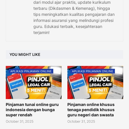
dari modul ajar praktis, update kurikulum
terbaru (Dikdasmen & Kemenag), hingga
tips meningkatkan kualitas pengajaran dan
informasi asuransi yang melindungi profesi
guru. Edukasi terbaik, kesejahteraan
terjamin!
YOU MIGHT LIKE
APLIKASI PINJAMAN ONLINE
APLIKASI PINJAMAN ONLINE
Pinjaman tunai online guru
Pinjaman online khusus
indonesia dengan bunga
tenaga pendidik khusus
super rendah
guru negeri dan swasta
October 31, 2025
October 31, 2025