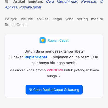
🟢
Artikel lanjutan:
Cara Menghindari Penipuan di
Aplikasi RupiahCepat
Pelajari ciri-ciri aplikasi ilegal yang sering meniru
RupiahCepat.
Butuh dana mendesak tanpa ribet?
Gunakan
RupiahCepat
— pinjaman online resmi OJK,
cair hanya hitungan menit!
Masukkan kode promo
PPGGURU
untuk potongan biaya
bunga 📱
🚀 Coba RupiahCepat Sekarang