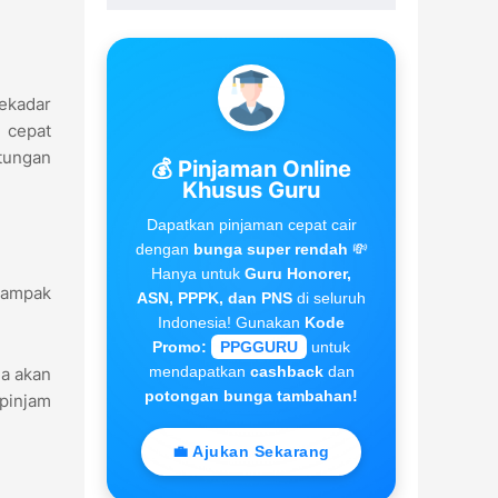
ekadar
n cepat
tungan
💰 Pinjaman Online
Khusus Guru
Dapatkan pinjaman cepat cair
dengan
bunga super rendah
💸
Hanya untuk
Guru Honorer,
 tampak
ASN, PPPK, dan PNS
di seluruh
Indonesia! Gunakan
Kode
Promo:
PPGGURU
untuk
mendapatkan
cashback
dan
a akan
potongan bunga tambahan!
pinjam
💼 Ajukan Sekarang