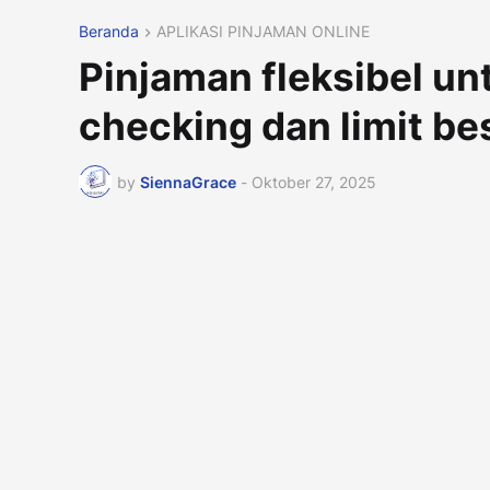
Beranda
APLIKASI PINJAMAN ONLINE
Pinjaman fleksibel un
checking dan limit be
by
SiennaGrace
-
Oktober 27, 2025