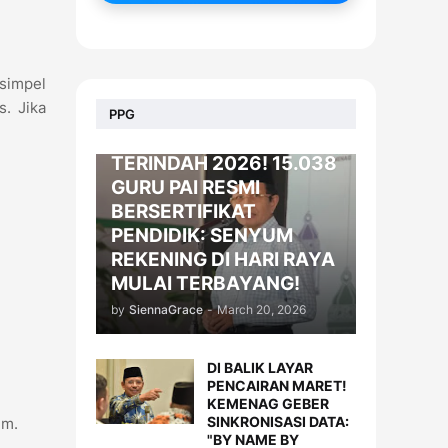
 simpel
. Jika
BERITA
PPG
KADO LEBARAN
TERINDAH 2026! 15.038
GURU PAI RESMI
BERSERTIFIKAT
PENDIDIK: SENYUM
REKENING DI HARI RAYA
MULAI TERBAYANG!
by
SiennaGrace
-
March 20, 2026
DI BALIK LAYAR
PENCAIRAN MARET!
KEMENAG GEBER
SINKRONISASI DATA:
em.
"BY NAME BY