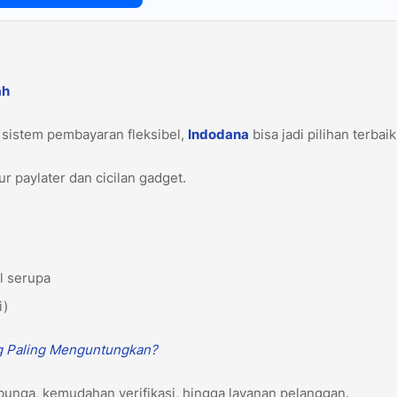
ah
 sistem pembayaran fleksibel,
Indodana
bisa jadi pilihan terbai
r paylater dan cicilan gadget.
ol serupa
i)
g Paling Menguntungkan?
 bunga, kemudahan verifikasi, hingga layanan pelanggan.