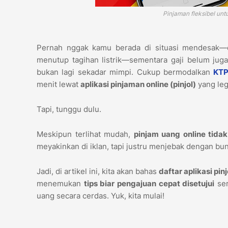
Pinjaman fleksibel unt
Pernah nggak kamu berada di situasi mendesak—en
menutup tagihan listrik—sementara gaji belum juga 
bukan lagi sekadar mimpi. Cukup bermodalkan
KTP
menit lewat
aplikasi pinjaman online (pinjol)
yang leg
Tapi, tunggu dulu.
Meskipun terlihat mudah,
pinjam uang online tida
meyakinkan di iklan, tapi justru menjebak dengan bu
Jadi, di artikel ini, kita akan bahas
daftar aplikasi pi
menemukan
tips biar pengajuan cepat disetujui
ser
uang secara cerdas. Yuk, kita mulai!