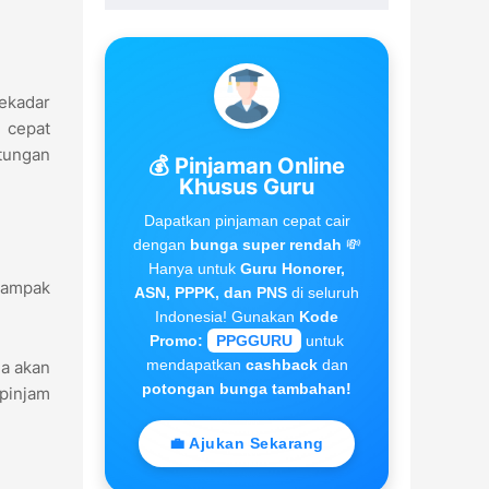
ekadar
n cepat
tungan
💰 Pinjaman Online
Khusus Guru
Dapatkan pinjaman cepat cair
dengan
bunga super rendah
💸
Hanya untuk
Guru Honorer,
 tampak
ASN, PPPK, dan PNS
di seluruh
Indonesia! Gunakan
Kode
Promo:
PPGGURU
untuk
mendapatkan
cashback
dan
a akan
potongan bunga tambahan!
pinjam
💼 Ajukan Sekarang