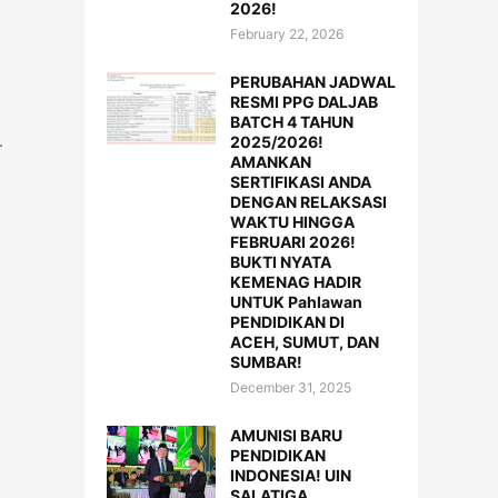
2026!
February 22, 2026
PERUBAHAN JADWAL
RESMI PPG DALJAB
BATCH 4 TAHUN
k.
2025/2026!
AMANKAN
SERTIFIKASI ANDA
DENGAN RELAKSASI
WAKTU HINGGA
FEBRUARI 2026!
BUKTI NYATA
KEMENAG HADIR
UNTUK Pahlawan
PENDIDIKAN DI
ACEH, SUMUT, DAN
SUMBAR!
December 31, 2025
AMUNISI BARU
PENDIDIKAN
INDONESIA! UIN
SALATIGA