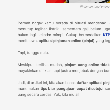
Pinjaman tunai onlin
Pernah nggak kamu berada di situasi mendesak—en
menutup tagihan listrik—sementara gaji belum juga 
bukan lagi sekadar mimpi. Cukup bermodalkan
KTP
menit lewat
aplikasi pinjaman online (pinjol)
yang leg
Tapi, tunggu dulu.
Meskipun terlihat mudah,
pinjam uang online tida
meyakinkan di iklan, tapi justru menjebak dengan bu
Jadi, di artikel ini, kita akan bahas
daftar aplikasi pi
menemukan
tips biar pengajuan cepat disetujui
ser
uang secara cerdas. Yuk, kita mulai!