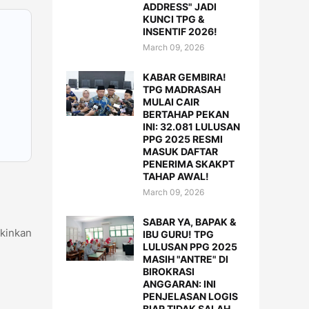
ADDRESS" JADI
KUNCI TPG &
INSENTIF 2026!
March 09, 2026
KABAR GEMBIRA!
TPG MADRASAH
MULAI CAIR
BERTAHAP PEKAN
INI: 32.081 LULUSAN
PPG 2025 RESMI
MASUK DAFTAR
PENERIMA SKAKPT
TAHAP AWAL!
March 09, 2026
SABAR YA, BAPAK &
kinkan
IBU GURU! TPG
LULUSAN PPG 2025
MASIH "ANTRE" DI
BIROKRASI
ANGGARAN: INI
PENJELASAN LOGIS
BIAR TIDAK SALAH