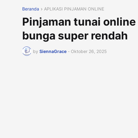
Beranda
APLIKASI PINJAMAN ONLINE
Pinjaman tunai onlin
bunga super rendah
by
SiennaGrace
-
Oktober 26, 2025