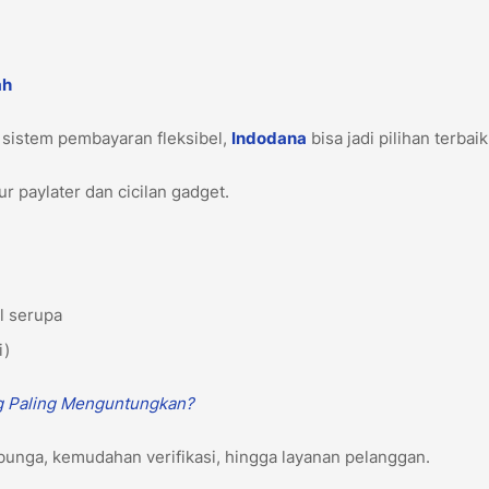
ah
 sistem pembayaran fleksibel,
Indodana
bisa jadi pilihan terbai
r paylater dan cicilan gadget.
ol serupa
i)
g Paling Menguntungkan?
 bunga, kemudahan verifikasi, hingga layanan pelanggan.