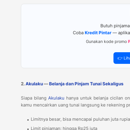
Butuh pinjama
Coba
Kredit Pintar
— aplika
Gunakan kode promo
👉 Lih
2.
Akulaku
—
Belanja dan Pinjam Tunai Sekaligus
Siapa bilang
Akulaku
hanya untuk belanja cicilan onl
kamu mencairkan uang tunai langsung ke rekening pr
Limitnya besar, bisa mencapai puluhan juta rup
Limit pinjaman: hingga Rp25 juta