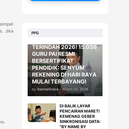
 simpel
. Jika
BERITA
PPG
KADO LEBARAN
TERINDAH 2026! 15.038
GURU PAI RESMI
BERSERTIFIKAT
PENDIDIK: SENYUM
REKENING DI HARI RAYA
MULAI TERBAYANG!
by
SiennaGrace
-
March 20, 2026
DI BALIK LAYAR
PENCAIRAN MARET!
KEMENAG GEBER
SINKRONISASI DATA:
em.
"BY NAME BY