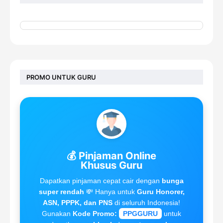
PROMO UNTUK GURU
💰 Pinjaman Online
Khusus Guru
Dapatkan pinjaman cepat cair dengan
bunga
super rendah
💸 Hanya untuk
Guru Honorer,
ASN, PPPK, dan PNS
di seluruh Indonesia!
Gunakan
Kode Promo:
PPGGURU
untuk