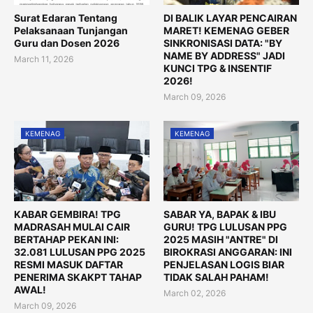
Surat Edaran Tentang
DI BALIK LAYAR PENCAIRAN
Pelaksanaan Tunjangan
MARET! KEMENAG GEBER
Guru dan Dosen 2026
SINKRONISASI DATA: "BY
NAME BY ADDRESS" JADI
March 11, 2026
KUNCI TPG & INSENTIF
2026!
March 09, 2026
KEMENAG
KEMENAG
KABAR GEMBIRA! TPG
SABAR YA, BAPAK & IBU
MADRASAH MULAI CAIR
GURU! TPG LULUSAN PPG
BERTAHAP PEKAN INI:
2025 MASIH "ANTRE" DI
32.081 LULUSAN PPG 2025
BIROKRASI ANGGARAN: INI
RESMI MASUK DAFTAR
PENJELASAN LOGIS BIAR
PENERIMA SKAKPT TAHAP
TIDAK SALAH PAHAM!
AWAL!
March 02, 2026
March 09, 2026