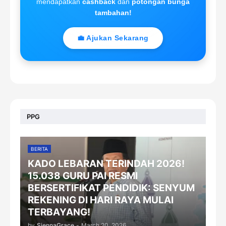
mendapatkan
cashback
dan
potongan bunga
tambahan!
💼 Ajukan Sekarang
PPG
BERITA
KADO LEBARAN TERINDAH 2026!
15.038 GURU PAI RESMI
BERSERTIFIKAT PENDIDIK: SENYUM
REKENING DI HARI RAYA MULAI
TERBAYANG!
by
SiennaGrace
-
March 20, 2026