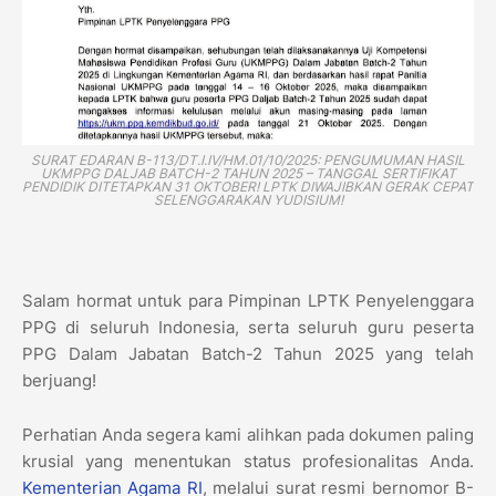
SURAT EDARAN B-113/DT.I.IV/HM.01/10/2025: PENGUMUMAN HASIL
UKMPPG DALJAB BATCH-2 TAHUN 2025 – TANGGAL SERTIFIKAT
PENDIDIK DITETAPKAN 31 OKTOBER! LPTK DIWAJIBKAN GERAK CEPAT
SELENGGARAKAN YUDISIUM!
​Salam hormat untuk para Pimpinan LPTK Penyelenggara
PPG di seluruh Indonesia, serta seluruh guru peserta
PPG Dalam Jabatan Batch-2 Tahun 2025 yang telah
berjuang!
​Perhatian Anda segera kami alihkan pada dokumen paling
krusial yang menentukan status profesionalitas Anda.
Kementerian Agama RI
, melalui surat resmi bernomor B-