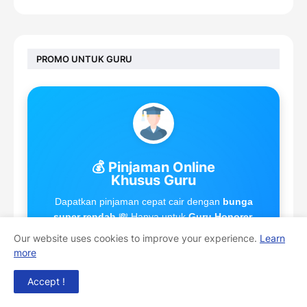
PROMO UNTUK GURU
💰 Pinjaman Online
Khusus Guru
Dapatkan pinjaman cepat cair dengan
bunga
super rendah
💸 Hanya untuk
Guru Honorer,
ASN, PPPK, dan PNS
di seluruh Indonesia!
Our website uses cookies to improve your experience.
Learn
Gunakan
Kode Promo:
PPGGURU
untuk
more
mendapatkan
cashback
dan
potongan bunga
tambahan!
Accept !