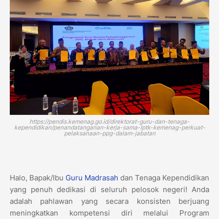
https://pendis.kemenag.go.id/direktorat-guru-dan-tenaga-
kependidikan/penandatanganan-kerja-sama-lptk-kemenag-perkuat-
pelaksanaan-ppg-dalam-jabatan
Halo, Bapak/Ibu
Guru Madrasah
dan Tenaga Kependidikan
yang penuh dedikasi di seluruh pelosok negeri! Anda
adalah pahlawan yang secara konsisten berjuang
meningkatkan kompetensi diri melalui Program