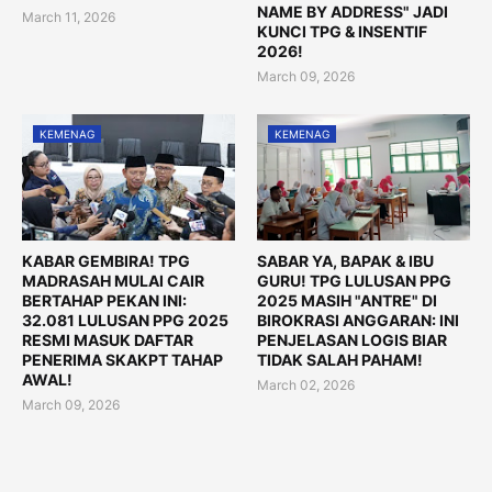
NAME BY ADDRESS" JADI
March 11, 2026
KUNCI TPG & INSENTIF
2026!
March 09, 2026
KEMENAG
KEMENAG
KABAR GEMBIRA! TPG
SABAR YA, BAPAK & IBU
MADRASAH MULAI CAIR
GURU! TPG LULUSAN PPG
BERTAHAP PEKAN INI:
2025 MASIH "ANTRE" DI
32.081 LULUSAN PPG 2025
BIROKRASI ANGGARAN: INI
RESMI MASUK DAFTAR
PENJELASAN LOGIS BIAR
PENERIMA SKAKPT TAHAP
TIDAK SALAH PAHAM!
AWAL!
March 02, 2026
March 09, 2026