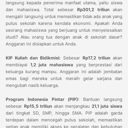
langsung kepada penerima manfaat utama, yaitu siswa
dan mahasiswa. Total sebesar
Rp301,2 triliun
akan
mengalir langsung untuk memastikan tidak ada anak yang
putus sekolah karena kendala ekonomi. Apakah Anda
seorang mahasiswa yang berjuang untuk menyelesaikan
studi? Atau orang tua dengan anak di sekolah dasar?
Anggaran ini disiapkan untuk Anda.
KIP Kuliah dan Bidikmisi:
Sebesar
Rp17,2 triliun
akan
membiayai
1,2 juta mahasiswa
yang berprestasi dari
keluarga kurang mampu. Anggaran ini adalah jembatan
emas bagi mereka untuk meraih gelar sarjana dan
mengubah nasib keluarga.
Program Indonesia Pintar (PIP):
Bantuan langsung
sebesar
Rp15,5 triliun
akan menjangkau
21,1 juta siswa
dari tingkat SD, SMP, hingga SMA. PIP adalah garda
terdepan dalam mencegah putus sekolah, memastikan
setiap anak memiliki akses ke peralatan dan kebutuhan