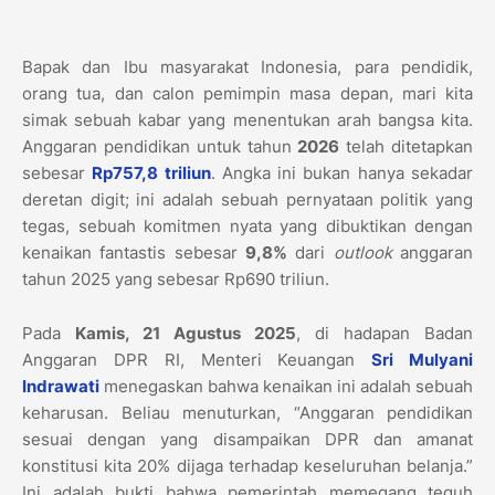
Bapak dan Ibu masyarakat Indonesia, para pendidik,
orang tua, dan calon pemimpin masa depan, mari kita
simak sebuah kabar yang menentukan arah bangsa kita.
Anggaran pendidikan untuk tahun
2026
telah ditetapkan
sebesar
Rp757,8 triliun
. Angka ini bukan hanya sekadar
deretan digit; ini adalah sebuah pernyataan politik yang
tegas, sebuah komitmen nyata yang dibuktikan dengan
kenaikan fantastis sebesar
9,8%
dari
outlook
anggaran
tahun 2025 yang sebesar Rp690 triliun.
Pada
Kamis, 21 Agustus 2025
, di hadapan Badan
Anggaran DPR RI, Menteri Keuangan
Sri Mulyani
Indrawati
menegaskan bahwa kenaikan ini adalah sebuah
keharusan. Beliau menuturkan, “Anggaran pendidikan
sesuai dengan yang disampaikan DPR dan amanat
konstitusi kita 20% dijaga terhadap keseluruhan belanja.”
Ini adalah bukti bahwa pemerintah memegang teguh