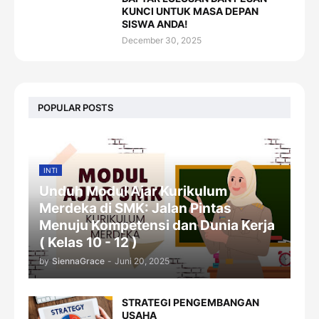
KUNCI UNTUK MASA DEPAN
SISWA ANDA!
December 30, 2025
POPULAR POSTS
INTI
Unduh Modul Ajar Kurikulum
Merdeka di SMK: Jalan Pintas
Menuju Kompetensi dan Dunia Kerja
( Kelas 10 - 12 )
by
SiennaGrace
-
Juni 20, 2025
STRATEGI PENGEMBANGAN
USAHA