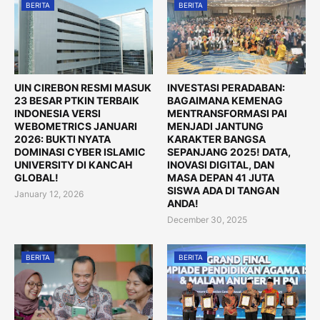
BERITA
BERITA
UIN CIREBON RESMI MASUK
INVESTASI PERADABAN:
23 BESAR PTKIN TERBAIK
BAGAIMANA KEMENAG
INDONESIA VERSI
MENTRANSFORMASI PAI
WEBOMETRICS JANUARI
MENJADI JANTUNG
2026: BUKTI NYATA
KARAKTER BANGSA
DOMINASI CYBER ISLAMIC
SEPANJANG 2025! DATA,
UNIVERSITY DI KANCAH
INOVASI DIGITAL, DAN
GLOBAL!
MASA DEPAN 41 JUTA
SISWA ADA DI TANGAN
January 12, 2026
ANDA!
December 30, 2025
BERITA
BERITA