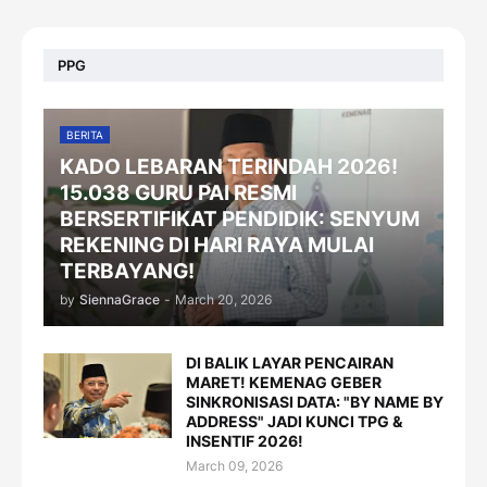
PPG
BERITA
KADO LEBARAN TERINDAH 2026!
15.038 GURU PAI RESMI
BERSERTIFIKAT PENDIDIK: SENYUM
REKENING DI HARI RAYA MULAI
TERBAYANG!
by
SiennaGrace
-
March 20, 2026
DI BALIK LAYAR PENCAIRAN
MARET! KEMENAG GEBER
SINKRONISASI DATA: "BY NAME BY
ADDRESS" JADI KUNCI TPG &
INSENTIF 2026!
March 09, 2026