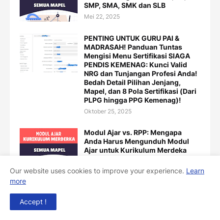
SMP, SMA, SMK dan SLB
Mei 22, 2025
PENTING UNTUK GURU PAI &
MADRASAH! Panduan Tuntas
Mengisi Menu Sertifikasi SIAGA
PENDIS KEMENAG: Kunci Valid
NRG dan Tunjangan Profesi Anda!
Bedah Detail Pilihan Jenjang,
Mapel, dan 8 Pola Sertifikasi (Dari
PLPG hingga PPG Kemenag)!
Oktober 25, 2025
Modul Ajar vs. RPP: Mengapa
Anda Harus Mengunduh Modul
Ajar untuk Kurikulum Merdeka
Juni 19, 2025
Our website uses cookies to improve your experience.
Learn
more
Accept !
SIDEBAR ADS