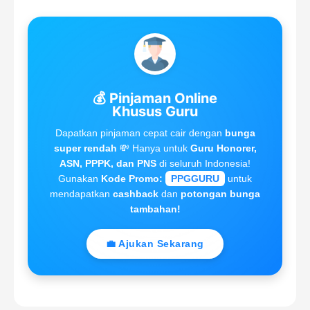
💰 Pinjaman Online
Khusus Guru
Dapatkan pinjaman cepat cair dengan
bunga
super rendah
💸 Hanya untuk
Guru Honorer,
ASN, PPPK, dan PNS
di seluruh Indonesia!
Gunakan
Kode Promo:
PPGGURU
untuk
mendapatkan
cashback
dan
potongan bunga
tambahan!
💼 Ajukan Sekarang