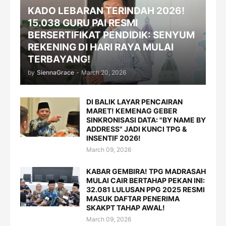
KADO LEBARAN TERINDAH 2026!
15.038 GURU PAI RESMI
BERSERTIFIKAT PENDIDIK: SENYUM
REKENING DI HARI RAYA MULAI
TERBAYANG!
by
SiennaGrace
-
March 20, 2026
DI BALIK LAYAR PENCAIRAN
MARET! KEMENAG GEBER
SINKRONISASI DATA: "BY NAME BY
ADDRESS" JADI KUNCI TPG &
INSENTIF 2026!
March 09, 2026
KABAR GEMBIRA! TPG MADRASAH
MULAI CAIR BERTAHAP PEKAN INI:
32.081 LULUSAN PPG 2025 RESMI
MASUK DAFTAR PENERIMA
SKAKPT TAHAP AWAL!
March 09, 2026