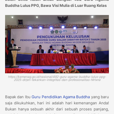
Buddha Lulus PPG, Bawa Visi Mulia di Luar Ruang Kelas
https://kemenag.go.id/nasional/492-guru-agama-buddha-lulus-ppg-
2025-dirjen-tekankan-integritas-dan-profesionalitas-NHxne
Bapak dan Ibu
Guru Pendidikan Agama Buddha
yang baru
saja dikukuhkan, hari ini adalah hari kemenangan Anda!
Bukan hanya sebuah akhir dari sebuah proses panjang,