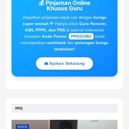
💰 Pinjaman Online
Khusus Guru
Dapatkan pinjaman cepat cair dengan
bunga
super rendah
💸 Hanya untuk
Guru Honorer,
ASN, PPPK, dan PNS
di seluruh Indonesia!
Gunakan
Kode Promo:
PPGGURU
untuk
mendapatkan
cashback
dan
potongan bunga
tambahan!
💼 Ajukan Sekarang
PPG
BERITA