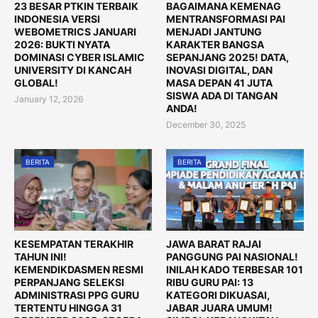
23 BESAR PTKIN TERBAIK
BAGAIMANA KEMENAG
INDONESIA VERSI
MENTRANSFORMASI PAI
WEBOMETRICS JANUARI
MENJADI JANTUNG
2026: BUKTI NYATA
KARAKTER BANGSA
DOMINASI CYBER ISLAMIC
SEPANJANG 2025! DATA,
UNIVERSITY DI KANCAH
INOVASI DIGITAL, DAN
GLOBAL!
MASA DEPAN 41 JUTA
SISWA ADA DI TANGAN
January 12, 2026
ANDA!
December 30, 2025
BERITA
BERITA
KESEMPATAN TERAKHIR
JAWA BARAT RAJAI
TAHUN INI!
PANGGUNG PAI NASIONAL!
KEMENDIKDASMEN RESMI
INILAH KADO TERBESAR 101
PERPANJANG SELEKSI
RIBU GURU PAI: 13
ADMINISTRASI PPG GURU
KATEGORI DIKUASAI,
TERTENTU HINGGA 31
JABAR JUARA UMUM!