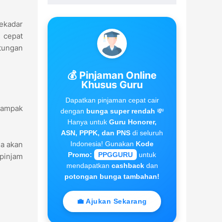
ekadar
n cepat
tungan
💰 Pinjaman Online
Khusus Guru
Dapatkan pinjaman cepat cair
 tampak
dengan
bunga super rendah
💸
Hanya untuk
Guru Honorer,
ASN, PPPK, dan PNS
di seluruh
Indonesia! Gunakan
Kode
a akan
Promo:
PPGGURU
untuk
pinjam
mendapatkan
cashback
dan
potongan bunga tambahan!
💼 Ajukan Sekarang