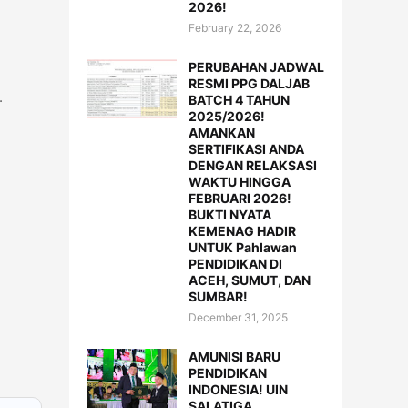
2026!
February 22, 2026
PERUBAHAN JADWAL
RESMI PPG DALJAB
k.
BATCH 4 TAHUN
2025/2026!
AMANKAN
SERTIFIKASI ANDA
DENGAN RELAKSASI
WAKTU HINGGA
FEBRUARI 2026!
BUKTI NYATA
KEMENAG HADIR
UNTUK Pahlawan
PENDIDIKAN DI
ACEH, SUMUT, DAN
SUMBAR!
December 31, 2025
AMUNISI BARU
PENDIDIKAN
INDONESIA! UIN
SALATIGA