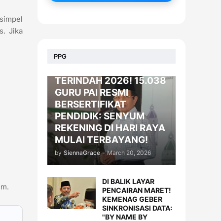
 simpel
. Jika
BERITA
PPG
KADO LEBARAN
TERINDAH 2026! 15.038
GURU PAI RESMI
BERSERTIFIKAT
PENDIDIK: SENYUM
REKENING DI HARI RAYA
MULAI TERBAYANG!
by
SiennaGrace
-
March 20, 2026
DI BALIK LAYAR
em.
PENCAIRAN MARET!
KEMENAG GEBER
SINKRONISASI DATA:
"BY NAME BY