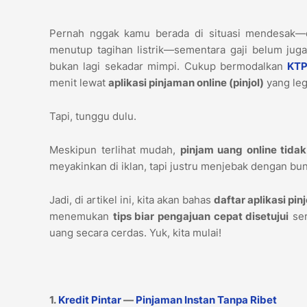
Pernah nggak kamu berada di situasi mendesak—en
menutup tagihan listrik—sementara gaji belum juga 
bukan lagi sekadar mimpi. Cukup bermodalkan
KTP
menit lewat
aplikasi pinjaman online (pinjol)
yang leg
Tapi, tunggu dulu.
Meskipun terlihat mudah,
pinjam uang online tida
meyakinkan di iklan, tapi justru menjebak dengan bu
Jadi, di artikel ini, kita akan bahas
daftar aplikasi pi
menemukan
tips biar pengajuan cepat disetujui
ser
uang secara cerdas. Yuk, kita mulai!
1.
Kredit Pintar
—
Pinjaman Instan Tanpa Ribet