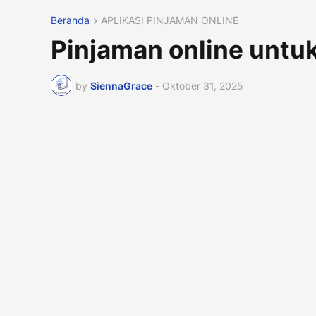
Beranda
APLIKASI PINJAMAN ONLINE
Pinjaman online untu
by
SiennaGrace
-
Oktober 31, 2025