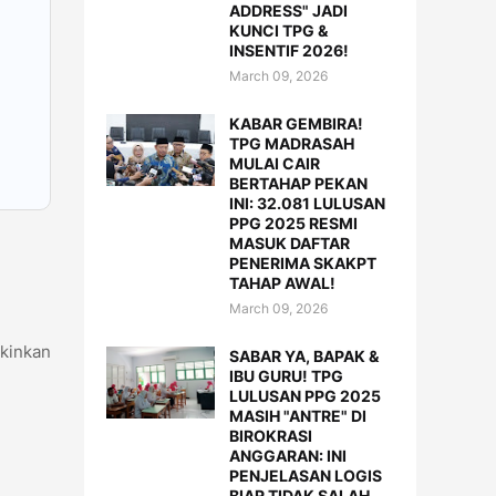
ADDRESS" JADI
KUNCI TPG &
INSENTIF 2026!
March 09, 2026
KABAR GEMBIRA!
TPG MADRASAH
MULAI CAIR
BERTAHAP PEKAN
INI: 32.081 LULUSAN
PPG 2025 RESMI
MASUK DAFTAR
PENERIMA SKAKPT
TAHAP AWAL!
March 09, 2026
kinkan
SABAR YA, BAPAK &
IBU GURU! TPG
LULUSAN PPG 2025
MASIH "ANTRE" DI
BIROKRASI
ANGGARAN: INI
PENJELASAN LOGIS
BIAR TIDAK SALAH