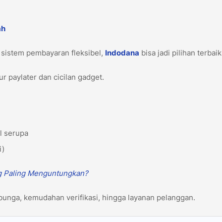
ah
 sistem pembayaran fleksibel,
Indodana
bisa jadi pilihan terbai
r paylater dan cicilan gadget.
ol serupa
i)
g Paling Menguntungkan?
 bunga, kemudahan verifikasi, hingga layanan pelanggan.