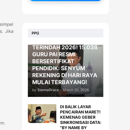
 simpel
. Jika
BERITA
PPG
KADO LEBARAN
TERINDAH 2026! 15.038
GURU PAI RESMI
BERSERTIFIKAT
PENDIDIK: SENYUM
REKENING DI HARI RAYA
MULAI TERBAYANG!
by
SiennaGrace
-
March 20, 2026
DI BALIK LAYAR
PENCAIRAN MARET!
KEMENAG GEBER
SINKRONISASI DATA:
em.
"BY NAME BY