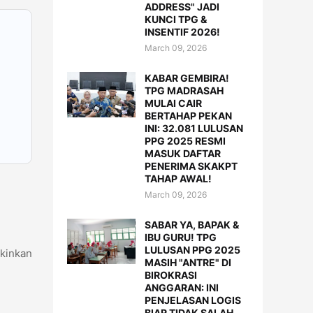
ADDRESS" JADI
KUNCI TPG &
INSENTIF 2026!
March 09, 2026
KABAR GEMBIRA!
TPG MADRASAH
MULAI CAIR
BERTAHAP PEKAN
INI: 32.081 LULUSAN
PPG 2025 RESMI
MASUK DAFTAR
PENERIMA SKAKPT
TAHAP AWAL!
March 09, 2026
SABAR YA, BAPAK &
IBU GURU! TPG
LULUSAN PPG 2025
kinkan
MASIH "ANTRE" DI
BIROKRASI
ANGGARAN: INI
PENJELASAN LOGIS
BIAR TIDAK SALAH