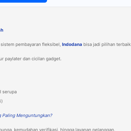
ah
 sistem pembayaran fleksibel,
Indodana
bisa jadi pilihan terbai
r paylater dan cicilan gadget.
ol serupa
i)
g Paling Menguntungkan?
 bunga, kemudahan verifikasi, hingga layanan pelanggan.