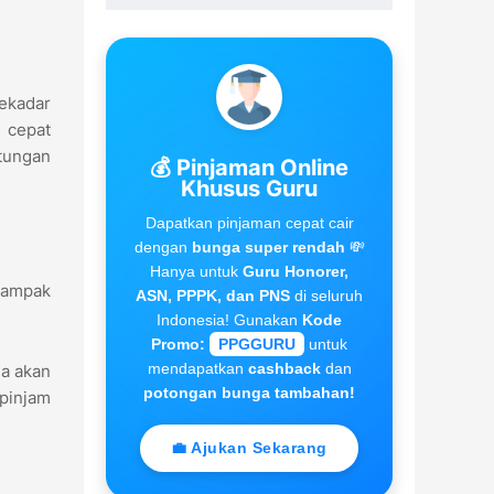
ekadar
n cepat
tungan
💰 Pinjaman Online
Khusus Guru
Dapatkan pinjaman cepat cair
dengan
bunga super rendah
💸
Hanya untuk
Guru Honorer,
 tampak
ASN, PPPK, dan PNS
di seluruh
Indonesia! Gunakan
Kode
Promo:
PPGGURU
untuk
mendapatkan
cashback
dan
a akan
potongan bunga tambahan!
pinjam
💼 Ajukan Sekarang