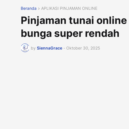
Beranda
APLIKASI PINJAMAN ONLINE
Pinjaman tunai onlin
bunga super rendah
by
SiennaGrace
-
Oktober 30, 2025