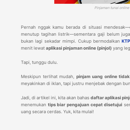
Pinjaman tunai onlin
Pernah nggak kamu berada di situasi mendesak—en
menutup tagihan listrik—sementara gaji belum juga 
bukan lagi sekadar mimpi. Cukup bermodalkan
KTP
menit lewat
aplikasi pinjaman online (pinjol)
yang leg
Tapi, tunggu dulu.
Meskipun terlihat mudah,
pinjam uang online tida
meyakinkan di iklan, tapi justru menjebak dengan bu
Jadi, di artikel ini, kita akan bahas
daftar aplikasi pi
menemukan
tips biar pengajuan cepat disetujui
ser
uang secara cerdas. Yuk, kita mulai!