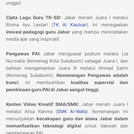
unggul.
Cipta Lagu Guru TK–SD:
Jabar meraih Juara I melalui
Risma Ayu Lestari (
TK Al Kautsar
).
Ini menegaskan
inovasi pedagogi guru Jabar
yang mampu menciptakan
media ajar yang inspiratif.
Pengawas PAI:
Jabar menguasai podium melalui Lia
Nurmalia (Kemenag Kota Sukabumi) sebagai Juara I,
dan
bahkan mengamankan Juara III melalui Ahmad Salim
(Kemenag Sukabumi).
Kemenangan Pengawas adalah
kunci
; ini membuktikan
kualitas supervisi dan
pembinaan guru PAI di Jabar sangat tinggi
.
Konten Video Kreatif SMA/SMK:
Jabar meraih Juara I
melalui Alisa Rahma (
SMK Al-Wafa
).
Kemenangan ini
menunjukkan
kecakapan guru dan siswa Jabar dalam
memanfaatkan teknologi digital
untuk dakwah dan
pembelajaran PAI.