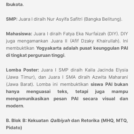
Ibukota
.
SMP:
Juara I diraih Nur Asyifa Safitri (Bangka Belitung).
Mahasiswa:
Juara I diraih Fatya Eka Nurfaizah (DIY). DIY
juga mengamankan Juara II (Afif Dzaky Khairullah). Ini
membuktikan
Yogyakarta adalah pusat keunggulan PAI
di tingkat perguruan tinggi
.
Lomba Poster:
Juara I SMP diraih Kaila Jacinda Elysia
(Jawa Timur), dan Juara I SMA diraih Azwita Maharani
(Jawa Barat). Lomba ini membuktikan
siswa PAI bukan
hanya menguasai teks, tetapi juga mampu
mengomunikasikan pesan PAI secara visual dan
modern
.
B. Blok B: Kekuatan
Qalbiyah
dan Retorika (MHQ, MTQ,
Pidato)