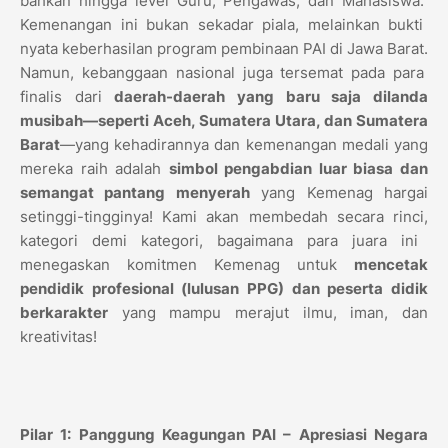
bahkan hingga level Guru,
Pengawas,
dan Mahasiswa.
Kemenangan ini bukan sekadar piala,
melainkan bukti
nyata keberhasilan program pembinaan PAI di Jawa Barat.
Namun,
kebanggaan nasional juga tersemat pada para
finalis dari
daerah-daerah yang baru saja dilanda
musibah—seperti Aceh, Sumatera Utara, dan Sumatera
Barat
—yang kehadirannya dan kemenangan medali yang
mereka raih adalah
simbol pengabdian luar biasa dan
semangat pantang menyerah
yang Kemenag hargai
setinggi-tingginya!
Kami akan membedah secara rinci,
kategori demi kategori,
bagaimana para juara ini
menegaskan komitmen Kemenag untuk
mencetak
pendidik profesional (lulusan PPG) dan peserta didik
berkarakter
yang mampu merajut ilmu,
iman,
dan
kreativitas!
Pilar 1: Panggung Keagungan PAI – Apresiasi Negara