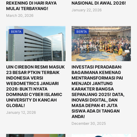
REKENING DI HARI RAYA
NASIONAL DI AWAL 2026!
MULAI TERBAYANG!
January 22, 2026
March 20, 2026
BERITA
BERITA
UIN CIREBON RESMI MASUK
INVESTASI PERADABAN:
23 BESAR PTKIN TERBAIK
BAGAIMANA KEMENAG
INDONESIA VERSI
MENTRANSFORMASI PAI
WEBOMETRICS JANUARI
MENJADI JANTUNG
2026: BUKTI NYATA
KARAKTER BANGSA
DOMINASI CYBER ISLAMIC
SEPANJANG 2025! DATA,
UNIVERSITY DI KANCAH
INOVASI DIGITAL, DAN
GLOBAL!
MASA DEPAN 41 JUTA
SISWA ADA DI TANGAN
January 12, 2026
ANDA!
December 30, 2025