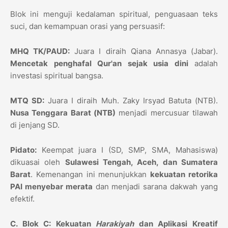
Blok ini menguji kedalaman spiritual, penguasaan teks
suci, dan kemampuan orasi yang persuasif:
MHQ TK/PAUD:
Juara I diraih Qiana Annasya (Jabar).
Mencetak penghafal Qur'an sejak usia dini
adalah
investasi spiritual bangsa.
MTQ SD:
Juara I diraih Muh. Zaky Irsyad Batuta (NTB).
Nusa Tenggara Barat (NTB)
menjadi mercusuar tilawah
di jenjang SD.
Pidato:
Keempat juara I (SD, SMP, SMA, Mahasiswa)
dikuasai oleh
Sulawesi Tengah, Aceh, dan Sumatera
Barat
. Kemenangan ini menunjukkan
kekuatan retorika
PAI menyebar merata
dan menjadi sarana dakwah yang
efektif.
C. Blok C: Kekuatan
Harakiyah
dan Aplikasi Kreatif