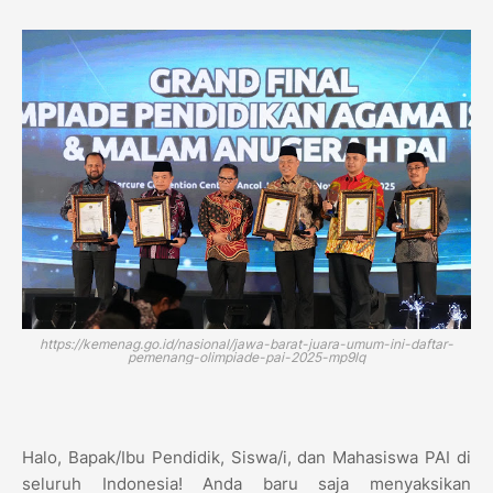
https://kemenag.go.id/nasional/jawa-barat-juara-umum-ini-daftar-
pemenang-olimpiade-pai-2025-mp9lq
Halo,
Bapak/Ibu Pendidik,
Siswa/i,
dan Mahasiswa PAI di
seluruh Indonesia!
Anda baru saja menyaksikan